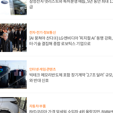
삼성전자 넷리스트와 특허분쟁 매듭, 5년 동안 최대 1
급
전자·전기·정보통신
[AI 뭉쳐야 산다⑧] LG·엔비디아 '피지컬 AI' 동맹 강
터·기술 결집해 종합 로보틱스 기업으로
인터넷·게임·콘텐츠
빅테크 메모리반도체 포함 장기계약 '2.7조 달러' 규모,
와 반대 신호
자동차·부품
BYD코리아 가격 앞세워 수입차 4위 올랐지만, BMW