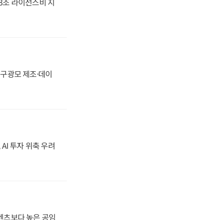
.3조 라이선스비 지
화, 구광모 제조·데이
 AI 투자 위축 우려
·벤츠보다 높은 공임