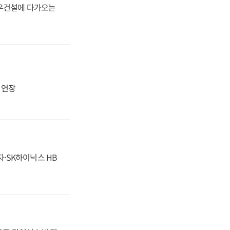
대우건설에 다가오는
지 연장
자·SK하이닉스 HB