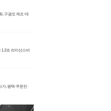
강화, 구광모 제조·데
 1.3조 라이선스비
가, 평택·주문진·