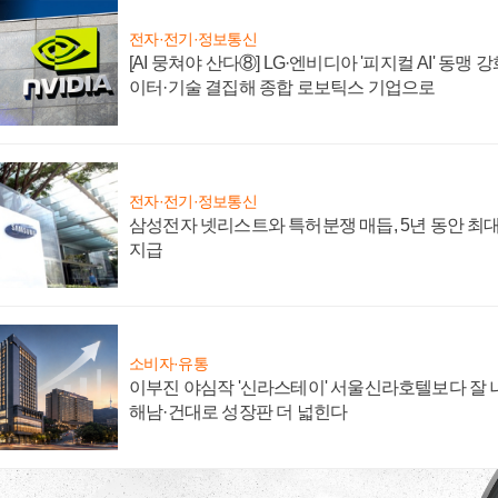
전자·전기·정보통신
[AI 뭉쳐야 산다⑧] LG·엔비디아 '피지컬 AI' 동맹 
이터·기술 결집해 종합 로보틱스 기업으로
전자·전기·정보통신
삼성전자 넷리스트와 특허분쟁 매듭, 5년 동안 최대
지급
소비자·유통
이부진 야심작 '신라스테이' 서울신라호텔보다 잘 나
해남·건대로 성장판 더 넓힌다