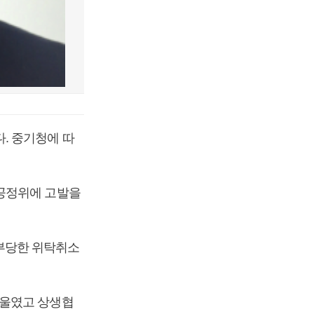
. 중기청에 따
 공정위에 고발을
부당한 위탁취소
기울였고 상생협