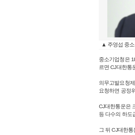
▲ 주영섭 중
중소기업청은 1
르면 CJ대한통
의무고발요청제도
요청하면 공정위
CJ대한통운은 
등 다수의 하도
그 뒤 CJ대한