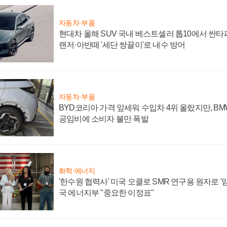
자동차·부품
현대차 올해 SUV 국내 베스트셀러 톱10에서 싼타
랜저·아반떼 '세단 쌍끌이'로 내수 방어
자동차·부품
BYD코리아 가격 앞세워 수입차 4위 올랐지만, B
공임비에 소비자 불만 폭발
화학·에너지
'한수원 협력사' 미국 오클로 SMR 연구용 원자로 '임
국 에너지부 "중요한 이정표"