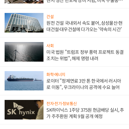
현지 생산 반도체 장비 시험, 미국 수출통제
대비"
건설
원전 건설 국내외서 속도 붙어, 삼성물산·현
대건설·대우건설에 다가오는 '약속의 시간'
사회
미국 법원 "트럼프 정부 풍력 프로젝트 동결
조치는 위법", 해제 명령 내려
화학·에너지
로이터 "정제연료 3만 톤 한국에서 러시아
로 이동", 우크라이나의 공격에 수요 늘어
전자·전기·정보통신
SK하이닉스 1주당 375원 현금배당 실시, 추
가 주주환원 계획 9월 공개 예정