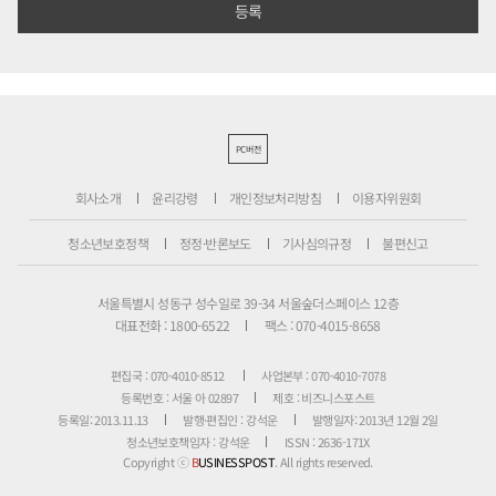
PC버전
회사소개
윤리강령
개인정보처리방침
이용자위원회
청소년보호정책
정정·반론보도
기사심의규정
불편신고
서울특별시 성동구 성수일로 39-34 서울숲더스페이스 12층
대표전화 : 1800-6522
팩스 : 070-4015-8658
편집국 : 070-4010-8512
사업본부 : 070-4010-7078
등록번호 : 서울 아 02897
제호 : 비즈니스포스트
등록일: 2013.11.13
발행·편집인 : 강석운
발행일자: 2013년 12월 2일
청소년보호책임자 : 강석운
ISSN : 2636-171X
Copyright ⓒ
B
USINESSPOST
. All rights reserved.