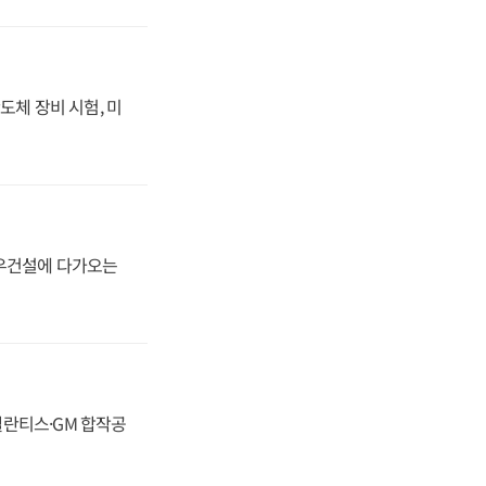
도체 장비 시험, 미
대우건설에 다가오는
스텔란티스·GM 합작공