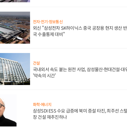
전자·전기·정보통신
외신 "삼성전자 SK하이닉스 중국 공장용 현지 생산 반
국 수출통제 대비"
건설
국내외서 속도 붙는 원전 사업, 삼성물산·현대건설·
'약속의 시간'
화학·에너지
삼성SDI ESS 수요 급증에 북미 증설 타진, 최주선 
장 건설 재추진하나