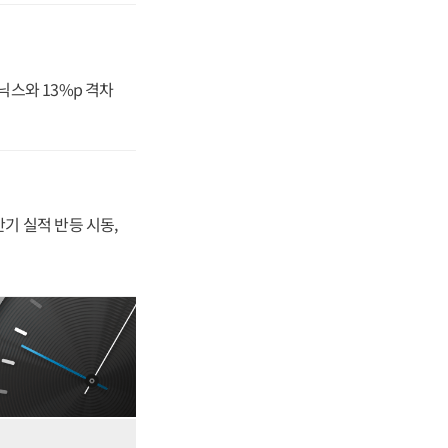
닉스와 13%p 격차
반기 실적 반등 시동,