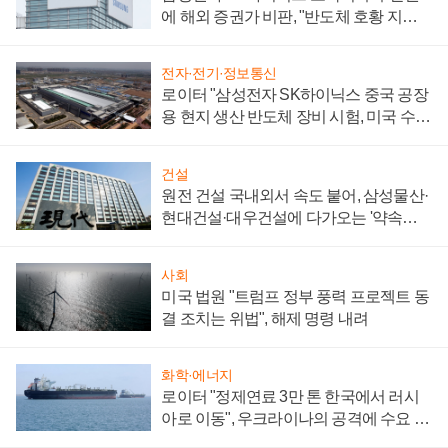
에 해외 증권가 비판, "반도체 호황 지속
성 의문"
전자·전기·정보통신
로이터 "삼성전자 SK하이닉스 중국 공장
용 현지 생산 반도체 장비 시험, 미국 수출
통제 대비"
건설
원전 건설 국내외서 속도 붙어, 삼성물산·
현대건설·대우건설에 다가오는 '약속의
시간'
사회
미국 법원 "트럼프 정부 풍력 프로젝트 동
결 조치는 위법", 해제 명령 내려
화학·에너지
로이터 "정제연료 3만 톤 한국에서 러시
아로 이동", 우크라이나의 공격에 수요 늘
어