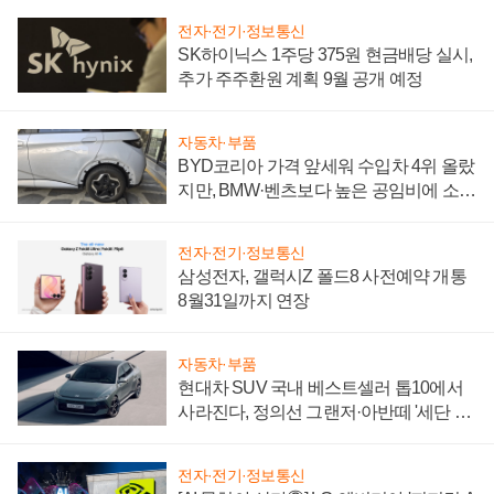
전자·전기·정보통신
SK하이닉스 1주당 375원 현금배당 실시,
추가 주주환원 계획 9월 공개 예정
자동차·부품
BYD코리아 가격 앞세워 수입차 4위 올랐
지만, BMW·벤츠보다 높은 공임비에 소비
자 불만 폭발
전자·전기·정보통신
삼성전자, 갤럭시Z 폴드8 사전예약 개통
8월31일까지 연장
자동차·부품
현대차 SUV 국내 베스트셀러 톱10에서
사라진다, 정의선 그랜저·아반떼 '세단 쌍
끌이'로 내수 방어
전자·전기·정보통신