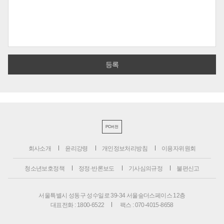
PC버전
회사소개
윤리강령
개인정보처리방침
이용자위원회
청소년보호정책
정정·반론보도
기사심의규정
불편신고
서울특별시 성동구 성수일로 39-34 서울숲더스페이스 12층
대표전화 : 1800-6522
팩스 : 070-4015-8658