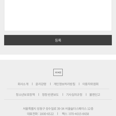
PC버전
회사소개
윤리강령
개인정보처리방침
이용자위원회
청소년보호정책
정정·반론보도
기사심의규정
불편신고
서울특별시 성동구 성수일로 39-34 서울숲더스페이스 12층
대표전화 : 1800-6522
팩스 : 070-4015-8658