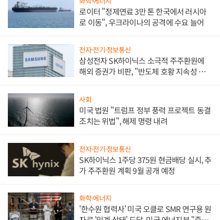
화학·에너지
로이터 "정제연료 3만 톤 한국에서 러시아
로 이동", 우크라이나의 공격에 수요 늘어
전자·전기·정보통신
삼성전자 SK하이닉스 소극적 주주환원에
해외 증권가 비판, "반도체 호황 지속성 의
문"
사회
미국 법원 "트럼프 정부 풍력 프로젝트 동결
조치는 위법", 해제 명령 내려
전자·전기·정보통신
SK하이닉스 1주당 375원 현금배당 실시, 추
가 주주환원 계획 9월 공개 예정
화학·에너지
'한수원 협력사' 미국 오클로 SMR 연구용 원
자로 '임계 상태' 도달, 미국 에너지부 "중요