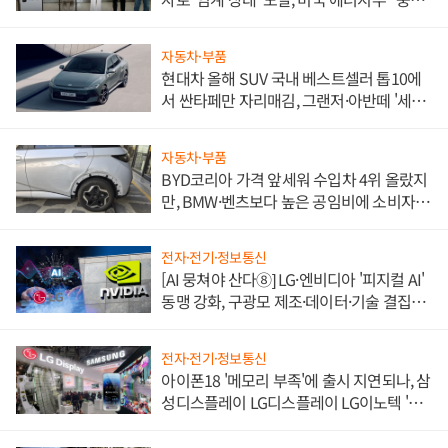
한 이정표"
자동차·부품
현대차 올해 SUV 국내 베스트셀러 톱10에
서 싼타페만 자리매김, 그랜저·아반떼 '세단
쌍끌이'로 내수 방어
자동차·부품
BYD코리아 가격 앞세워 수입차 4위 올랐지
만, BMW·벤츠보다 높은 공임비에 소비자
불만 폭발
전자·전기·정보통신
[AI 뭉쳐야 산다⑧] LG·엔비디아 '피지컬 AI'
동맹 강화, 구광모 제조·데이터·기술 결집
해 종합 로보틱스 기업으로
전자·전기·정보통신
아이폰18 '메모리 부족'에 출시 지연되나, 삼
성디스플레이 LG디스플레이 LG이노텍 '탈
애플' 수익 다각화 속도