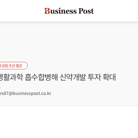
중공업·조선·철강
G생활과학 흡수합병해 신약개발 투자 확대
5
s87@businesspost.co.kr