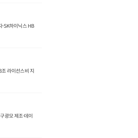
자·SK하이닉스 HB
.3조 라이선스비 지
화, 구광모 제조·데이