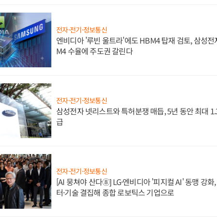
전자·전기·정보통신
엔비디아 '루빈 울트라'에도 HBM4 탑재 검토, 삼성전
M4 수율에 주도권 갈린다
전자·전기·정보통신
삼성전자 넷리스트와 특허분쟁 매듭, 5년 동안 최대 1
급
전자·전기·정보통신
[AI 뭉쳐야 산다⑧] LG·엔비디아 '피지컬 AI' 동맹 강
터·기술 결집해 종합 로보틱스 기업으로