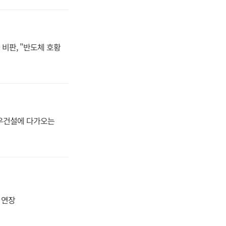
비판, "반도체 호황
대우건설에 다가오는
지 연장