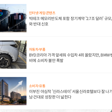
인터넷·게임·콘텐츠
빅테크 메모리반도체 포함 장기계약 '2.7조 달러' 규모,
와 반대 신호
자동차·부품
BYD코리아 가격 앞세워 수입차 4위 올랐지만, BMW
비에 소비자 불만 폭발
소비자·유통
이부진 야심작 '신라스테이' 서울신라호텔보다 잘 나가
남·건대로 성장판 더 넓힌다