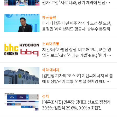
권가 '고점' 시각 나와, 장기 계약에 단점 부
각
항공·물류
파라타항공 내년 미주 장거리 노선 첫 도전,
윤철민 '하이브리드 항공사' 승부수 통할까
소비자·유통
치킨3사 '가맹점 상생' 비교해보니, 교촌 '영
업권 보호'·bhc '신메뉴 개발'·BBQ '원가 부
담'
화학·에너지
[김민정 기자의 '코스뽀'] 지엔씨에너지 AI 붐
에 비상발전기 호황, 안병철 친환경 에너지
발전전문기업 향한다
정치
[여론조사꽃] 민주당 당대표 선호도 정청래
30.5%·김민석 29.6%, 0.9%p 초접전