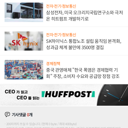
전자·전기·정보통신
삼성전자, 미국 오크리지국립연구소와 극저
온 히트펌프 개발하기로
전자·전기·정보통신
SK하이닉스 통합노조 설립 움직임 본격화,
성과급 체계 불만에 3500명 결집
경제정책
중국 관영매체 "한국 폭염은 경제협력 기
회" 주장, 소비자 수요와 공급망 장점 강조
기사댓글
0
개
200자까지 쓰실 수 있습니다. (현재 0 byte / 최대 400byte)