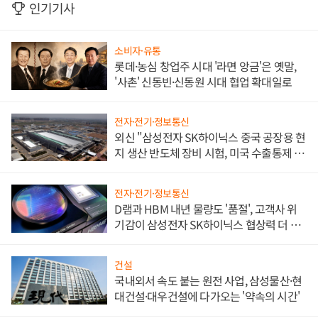
인기기사
소비자·유통
롯데·농심 창업주 시대 '라면 앙금'은 옛말,
'사촌' 신동빈·신동원 시대 협업 확대일로
전자·전기·정보통신
외신 "삼성전자 SK하이닉스 중국 공장용 현
지 생산 반도체 장비 시험, 미국 수출통제 대
비"
전자·전기·정보통신
D램과 HBM 내년 물량도 '품절', 고객사 위
기감이 삼성전자 SK하이닉스 협상력 더 키
워
건설
국내외서 속도 붙는 원전 사업, 삼성물산·현
대건설·대우건설에 다가오는 '약속의 시간'