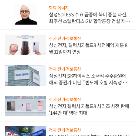
화학·에너지
삼성SDI ESS 수요 급증에 북미 증설 타진,
최주선 스텔란티스·GM 합작공장 건설 재추
진하나
전자·전기·정보통신
삼성전자, 갤럭시Z 폴드8 사전예약 개통 8
월31일까지 연장
전자·전기·정보통신
삼성전자 SK하이닉스 소극적 주주환원에
해외 증권가 비판, "반도체 호황 지속성 의
문"
전자·전기·정보통신
삼성전자 갤럭시 Z 폴드8 시리즈 사전 판매
'144만 대' 역대 최대
전자·전기·정보통신