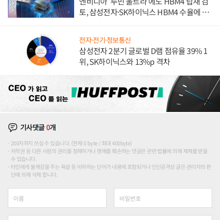
엔비디아 '루빈 울트라'에도 HBM4 탑재 검
토, 삼성전자·SK하이닉스 HBM4 수율에 주
도권 갈린다
전자·전기·정보통신
삼성전자 2분기 글로벌 D램 점유율 39% 1
위, SK하이닉스와 13%p 격차
기사댓글
0
개
200자까지 쓰실 수 있습니다. (현재 0 byte / 최대 400byte)
저작권 등 다른 사람의 권리를 침해하거나 명예를 훼손하는 댓글은 관련 법률에 의해 제재를 받을
수 있습니다.
타인에게 불쾌감을 주는 욕설 등 비하하는 단어가 내용에 포함되거나 인신공격성 글은 관리자의 판
단에 의해 삭제 합니다.