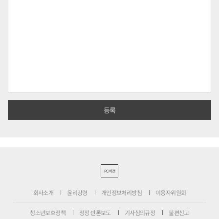
PC버전
회사소개
윤리강령
개인정보처리방침
이용자위원회
청소년보호정책
정정·반론보도
기사심의규정
불편신고