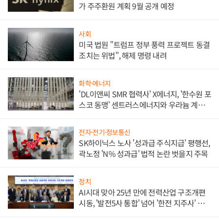
가 주주환원 계획 9월 공개 예정
사회
미국 법원 "트럼프 정부 풍력 프로젝트 동결
조치는 위법", 해제 명령 내려
화학·에너지
'DL이앤씨 SMR 협력사' X에너지, '한수원 포
스코 동맹' 센트러스에너지와 우라늄 계약
체결
전자·전기·정보통신
SK하이닉스 노사 '성과급 주식지급' 평행선,
곽노정 'N% 성과급' 법적 논란 벗을지 주목
정치
AI시대 맞아 25년 만에 전력산업 구조개편
시동, '발전5사 통합' 넘어 '한전 지주사' 재편
론도