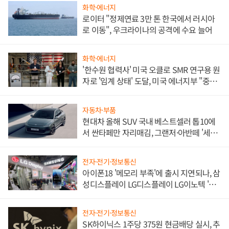
화학·에너지
로이터 "정제연료 3만 톤 한국에서 러시아
로 이동", 우크라이나의 공격에 수요 늘어
화학·에너지
'한수원 협력사' 미국 오클로 SMR 연구용 원
자로 '임계 상태' 도달, 미국 에너지부 "중요
한 이정표"
자동차·부품
현대차 올해 SUV 국내 베스트셀러 톱10에
서 싼타페만 자리매김, 그랜저·아반떼 '세단
쌍끌이'로 내수 방어
전자·전기·정보통신
아이폰18 '메모리 부족'에 출시 지연되나, 삼
성디스플레이 LG디스플레이 LG이노텍 '탈
애플' 수익 다각화 속도
전자·전기·정보통신
SK하이닉스 1주당 375원 현금배당 실시, 추