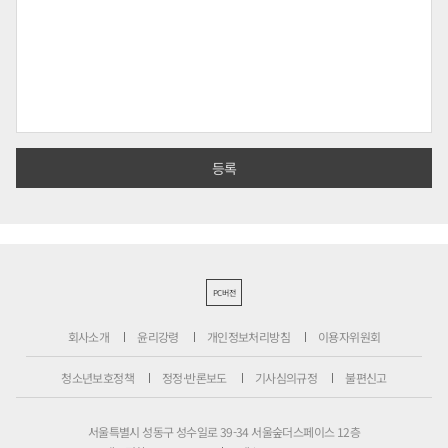
PC버전
회사소개
윤리강령
개인정보처리방침
이용자위원회
청소년보호정책
정정·반론보도
기사심의규정
불편신고
서울특별시 성동구 성수일로 39-34 서울숲더스페이스 12층