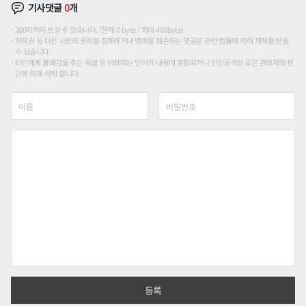
기사댓글
0
개
200자까지 쓰실 수 있습니다. (현재 0 byte / 최대 400byte)
저작권 등 다른 사람의 권리를 침해하거나 명예를 훼손하는 댓글은 관련 법률에 의해 제재를 받을
수 있습니다.
타인에게 불쾌감을 주는 욕설 등 비하하는 단어가 내용에 포함되거나 인신공격성 글은 관리자의 판
단에 의해 삭제 합니다.