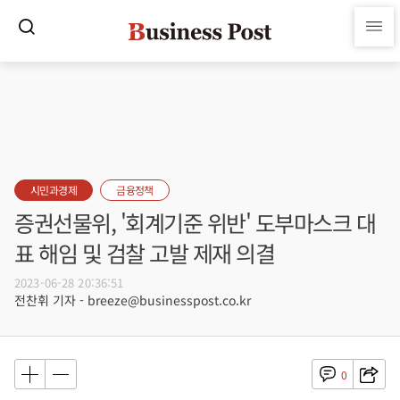
시민과경제
금융정책
증권선물위, '회계기준 위반' 도부마스크 대
표 해임 및 검찰 고발 제재 의결
2023-06-28 20:36:51
전찬휘 기자 - breeze@businesspost.co.kr
0