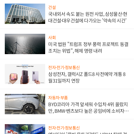
건설
국내외서 속도 붙는 원전 사업, 삼성물산·현
대건설·대우건설에 다가오는 '약속의 시간'
사회
미국 법원 "트럼프 정부 풍력 프로젝트 동결
조치는 위법", 해제 명령 내려
전자·전기·정보통신
삼성전자, 갤럭시Z 폴드8 사전예약 개통 8
월31일까지 연장
자동차·부품
BYD코리아 가격 앞세워 수입차 4위 올랐지
만, BMW·벤츠보다 높은 공임비에 소비자
불만 폭발
전자·전기·정보통신