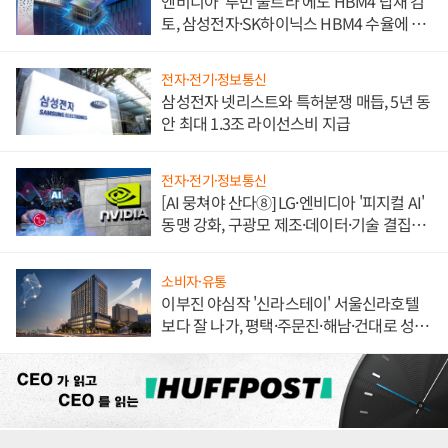
엔비디아 '루빈 울트라'에도 HBM4 탑재 검
토, 삼성전자·SK하이닉스 HBM4 수율에 주
도권 갈린다
전자·전기·정보통신
삼성전자 넷리스트와 특허분쟁 매듭, 5년 동
안 최대 1.3조 라이선스비 지급
전자·전기·정보통신
[AI 뭉쳐야 산다⑧] LG·엔비디아 '피지컬 AI'
동맹 강화, 구광모 제조·데이터·기술 결집
해 종합 로보틱스 기업으로
소비자·유통
이부진 야심작 '신라스테이' 서울신라호텔
보다 잘 나가, 평택·주문진·해남·건대로 성
장판 더 넓힌다