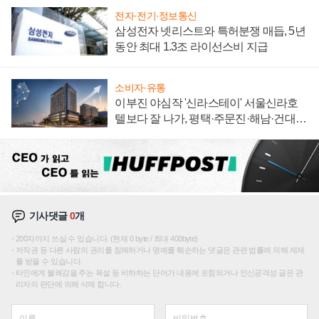
전자·전기·정보통신
삼성전자 넷리스트와 특허분쟁 매듭, 5년
동안 최대 1.3조 라이선스비 지급
소비자·유통
이부진 야심작 '신라스테이' 서울신라호
텔보다 잘 나가, 평택·주문진·해남·건대로
성장판 더 넓힌다
기사댓글
0
개
200자까지 쓰실 수 있습니다. (현재 0 byte / 최대 400byte)
저작권 등 다른 사람의 권리를 침해하거나 명예를 훼손하는 댓글은 관련 법률에 의해 제재
를 받을 수 있습니다.
타인에게 불쾌감을 주는 욕설 등 비하하는 단어가 내용에 포함되거나 인신공격성 글은 관
리자의 판단에 의해 삭제 합니다.