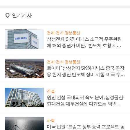
인기기사
전자·전기·정보통신
삼성전자 SK하이닉스 소극적 주주환원
에 해외 증권가 비판, "반도체 호황 지속
성 의문"
전자·전기·정보통신
로이터 "삼성전자 SK하이닉스 중국 공장
용 현지 생산 반도체 장비 시험, 미국 수출
통제 대비"
건설
원전 건설 국내외서 속도 붙어, 삼성물산·
현대건설·대우건설에 다가오는 '약속의
시간'
사회
미국 법원 "트럼프 정부 풍력 프로젝트 동