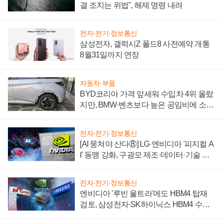
결 조치는 위법", 해제 명령 내려
전자·전기·정보통신
삼성전자, 갤럭시Z 폴드8 사전예약 개통
8월31일까지 연장
자동차·부품
BYD코리아 가격 앞세워 수입차 4위 올랐
지만, BMW·벤츠보다 높은 공임비에 소비
자 불만 폭발
전자·전기·정보통신
[AI 뭉쳐야 산다⑧] LG·엔비디아 '피지컬 A
I' 동맹 강화, 구광모 제조·데이터·기술 결
집해 종합 로보틱스 기업으로
전자·전기·정보통신
엔비디아 '루빈 울트라'에도 HBM4 탑재
검토, 삼성전자·SK하이닉스 HBM4 수율
에 주도권 갈린다