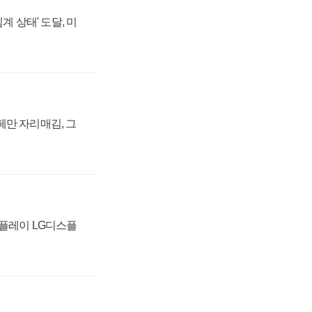
계 상태' 도달, 미
페만 자리매김, 그
스플레이 LG디스플