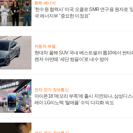
화학·에너지
'한수원 협력사' 미국 오클로 SMR 연구용 원자로 '임
국 에너지부 "중요한 이정표"
자동차·부품
현대차 올해 SUV 국내 베스트셀러 톱10에서 싼타
랜저·아반떼 '세단 쌍끌이'로 내수 방어
전자·전기·정보통신
아이폰18 '메모리 부족'에 출시 지연되나, 삼성디
레이 LG이노텍 '탈애플' 수익 다각화 속도
전자·전기·정보통신