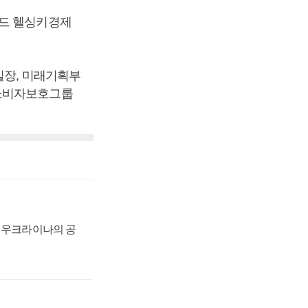
란드 헬싱키경제
실장, 미래기획부
 소비자보호그룹
, 우크라이나의 공