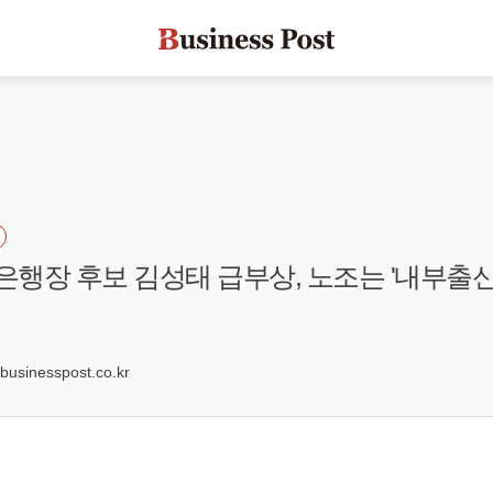
업은행장 후보 김성태 급부상, 노조는 '내부출신'
7
sinesspost.co.kr