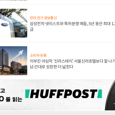
전자·전기·정보통신
삼성전자 넷리스트와 특허분쟁 매듭, 5년 동안 최대 1
급
소비자·유통
이부진 야심작 '신라스테이' 서울신라호텔보다 잘 나가
남·건대로 성장판 더 넓힌다