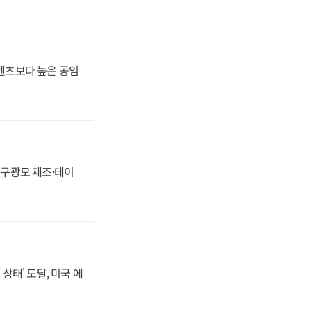
·벤츠보다 높은 공임
화, 구광모 제조·데이
상태' 도달, 미국 에