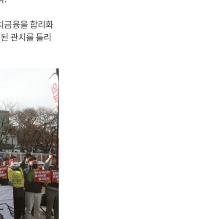
관치금융을 합리화
기된 관치를 틀리