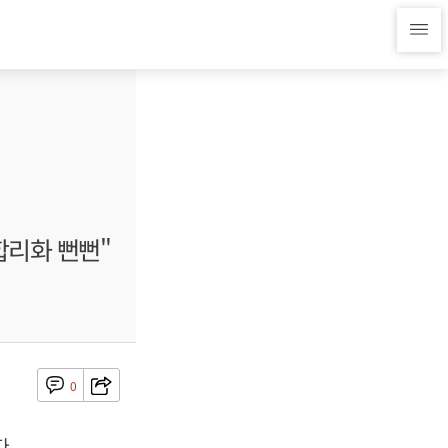
합리화 뻔뻔"
0
다.