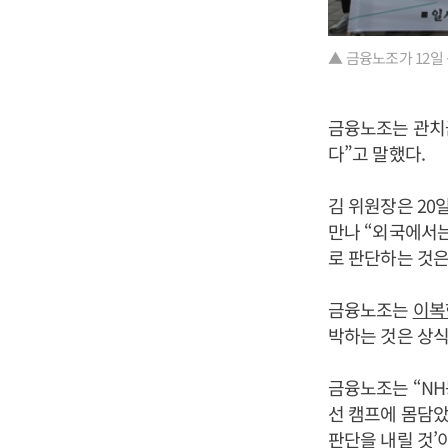
▲ 금융노조가 12일
금융노조는 관치
다”고 말했다.
김 위원장은 20
만나 “외국에서는
로 판단하는 것은
금융노조는
이복
박하는 것은 상식
금융노조는 “N
선 캠프에 몸담았
판단을 내릴 것’