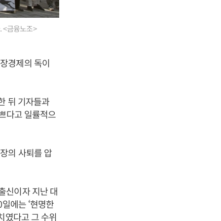
. <금융노조>
시장경제의 독이
한 뒤 기자들과
나쁘다고 일률적으
장의 사퇴를 압
출신이자 지난 대
0일에는 ‘현명한
치였다고 그 수위