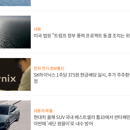
사회
미국 법원 "트럼프 정부 풍력 프로젝트 동결 조치는 위
전자·전기·정보통신
SK하이닉스 1주당 375원 현금배당 실시, 추가 주주환
정
자동차·부품
현대차 올해 SUV 국내 베스트셀러 톱10에서 싼타페만
아반떼 '세단 쌍끌이'로 내수 방어