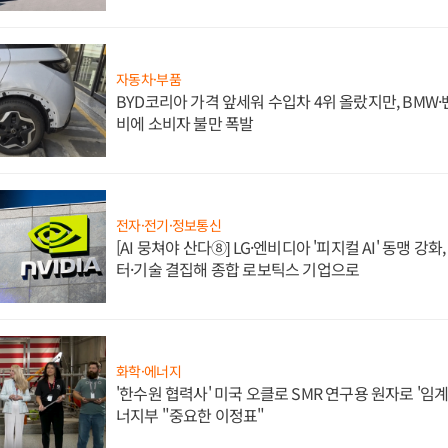
자동차·부품
BYD코리아 가격 앞세워 수입차 4위 올랐지만, BMW
비에 소비자 불만 폭발
전자·전기·정보통신
[AI 뭉쳐야 산다⑧] LG·엔비디아 '피지컬 AI' 동맹 강
터·기술 결집해 종합 로보틱스 기업으로
화학·에너지
'한수원 협력사' 미국 오클로 SMR 연구용 원자로 '임계 
너지부 "중요한 이정표"