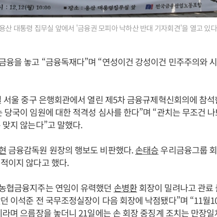
 용산 대통령 집무실 앞에서 '금융권 모피아 낙하산 반대 기자회견'을 열고 있다
금융을 놓고 “금융독재다”며 “연성이건 강성이건 민주주의와 
일 서울 중구 은행회관에서 열린 제5차 금융규제혁신회의에 참석
 당국이 임원에 대한 적격성 심사를 한다”며 “관치는 무조건 
 맞지 않는다”고 말했다.
현
금융감독원 원장의 행보도 비판했다.
손태승
우리금융그룹 회
적이지 않다고 했다.
H농협금융지주는 연임이 유력했던
손병환
회장이 밀려나고 관료 
던 이석준 전 국무조정실장이 다음 회장에 낙점됐다”며 “11월1
이라며 으름장을 놓더니 21일에는 손 회장 중징계 조치는 만장일