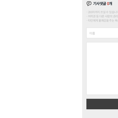
기사댓글
0
개
200자까지 쓰실 수 있습니다. (
저작권 등 다른 사람의 권리
타인에게 불쾌감을 주는 욕설