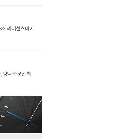
.3조 라이선스비 지
, 평택·주문진·해