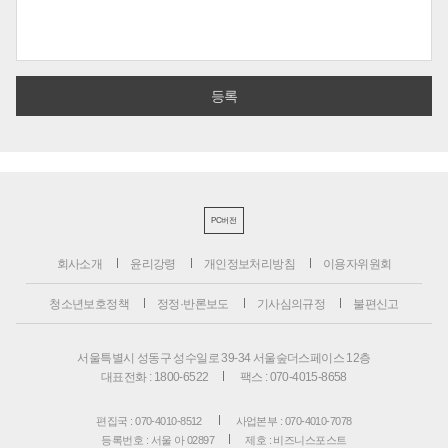
PC버전
회사소개
윤리강령
개인정보처리방침
이용자위원회
청소년보호정책
정정·반론보도
기사심의규정
불편신고
서울특별시 성동구 성수일로 39-34 서울숲더스페이스 12층
대표전화 : 1800-6522
팩스 : 070-4015-8658
편집국 : 070-4010-8512
사업본부 : 070-4010-7078
등록번호 : 서울 아 02897
제호 : 비즈니스포스트