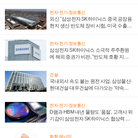
일로
전자·전기·정보통신
외신 "삼성전자 SK하이닉스 중국 공장용
현지 생산 반도체 장비 시험, 미국 수출통
제 대비"
전자·전기·정보통신
삼성전자 SK하이닉스 소극적 주주환원
에 해외 증권가 비판, "반도체 호황 지속
성 의문"
건설
국내외서 속도 붙는 원전 사업, 삼성물산·
현대건설·대우건설에 다가오는 '약속의
시간'
전자·전기·정보통신
D램과 HBM 내년 물량도 '품절', 고객사 위
기감이 삼성전자 SK하이닉스 협상력 더
키워
화학·에너지