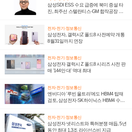
삼성SDI ESS 수요 급증에 북미 증설 타
진, 최주선 스텔란티스·GM 합작공장 건
설 재추진하나
전자·전기·정보통신
삼성전자, 갤럭시Z 폴드8 사전예약 개통
8월31일까지 연장
전자·전기·정보통신
삼성전자 갤럭시 Z 폴드8 시리즈 사전 판
매 '144만 대' 역대 최대
전자·전기·정보통신
엔비디아 '루빈 울트라'에도 HBM4 탑재
검토, 삼성전자·SK하이닉스 HBM4 수율
에 주도권 갈린다
전자·전기·정보통신
삼성전자 넷리스트와 특허분쟁 매듭, 5년
동안 최대 1.3조 라이선스비 지급