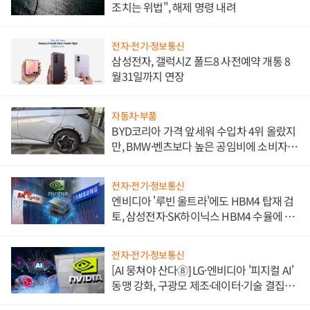
조치는 위법", 해제 명령 내려
전자·전기·정보통신
삼성전자, 갤럭시Z 폴드8 사전예약 개통 8
월31일까지 연장
자동차·부품
BYD코리아 가격 앞세워 수입차 4위 올랐지
만, BMW·벤츠보다 높은 공임비에 소비자
불만 폭발
전자·전기·정보통신
엔비디아 '루빈 울트라'에도 HBM4 탑재 검
토, 삼성전자·SK하이닉스 HBM4 수율에 주
도권 갈린다
전자·전기·정보통신
[AI 뭉쳐야 산다⑧] LG·엔비디아 '피지컬 AI'
동맹 강화, 구광모 제조·데이터·기술 결집
해 종합 로보틱스 기업으로