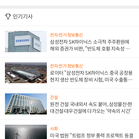
인기기사
전자·전기·정보통신
삼성전자 SK하이닉스 소극적 주주환원에
해외 증권가 비판, "반도체 호황 지속성 의
문"
전자·전기·정보통신
로이터 "삼성전자 SK하이닉스 중국 공장용
현지 생산 반도체 장비 시험, 미국 수출통제
대비"
건설
원전 건설 국내외서 속도 붙어, 삼성물산·현
대건설·대우건설에 다가오는 '약속의 시간'
사회
미국 법원 "트럼프 정부 풍력 프로젝트 동결