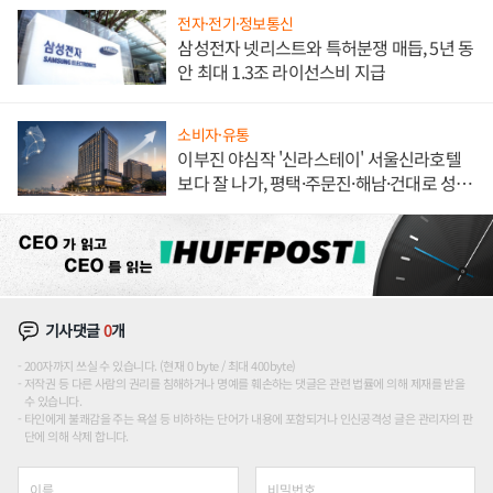
전자·전기·정보통신
삼성전자 넷리스트와 특허분쟁 매듭, 5년 동
안 최대 1.3조 라이선스비 지급
소비자·유통
이부진 야심작 '신라스테이' 서울신라호텔
보다 잘 나가, 평택·주문진·해남·건대로 성
장판 더 넓힌다
기사댓글
0
개
200자까지 쓰실 수 있습니다. (현재 0 byte / 최대 400byte)
저작권 등 다른 사람의 권리를 침해하거나 명예를 훼손하는 댓글은 관련 법률에 의해 제재를 받을
수 있습니다.
타인에게 불쾌감을 주는 욕설 등 비하하는 단어가 내용에 포함되거나 인신공격성 글은 관리자의 판
단에 의해 삭제 합니다.