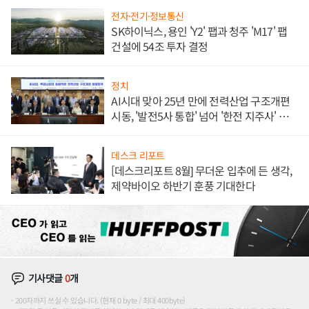
전자·전기·정보통신
SK하이닉스, 용인 'Y2' 팹과 청주 'M17' 팹
건설에 54조 투자 결정
정치
AI시대 맞아 25년 만에 전력산업 구조개편
시동, '발전5사 통합' 넘어 '한전 지주사' 재편
론도
데스크 리포트
[데스크리포트 8월] 무더운 입추에 든 생각,
제약바이오 하반기 훈풍 기대한다
기사댓글
0
개
200자까지 쓰실 수 있습니다. (현재 0 byte / 최대 400byte)