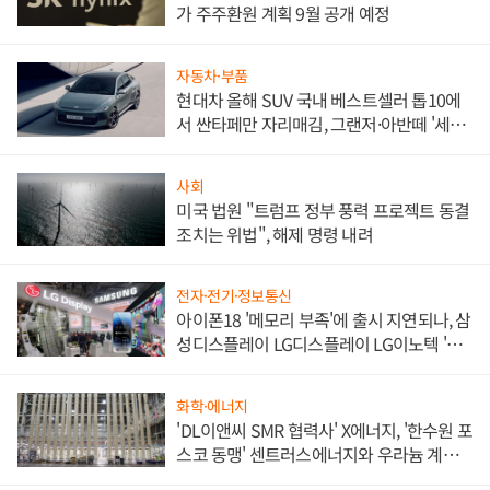
가 주주환원 계획 9월 공개 예정
자동차·부품
현대차 올해 SUV 국내 베스트셀러 톱10에
서 싼타페만 자리매김, 그랜저·아반떼 '세단
쌍끌이'로 내수 방어
사회
미국 법원 "트럼프 정부 풍력 프로젝트 동결
조치는 위법", 해제 명령 내려
전자·전기·정보통신
아이폰18 '메모리 부족'에 출시 지연되나, 삼
성디스플레이 LG디스플레이 LG이노텍 '탈
애플' 수익 다각화 속도
화학·에너지
'DL이앤씨 SMR 협력사' X에너지, '한수원 포
스코 동맹' 센트러스에너지와 우라늄 계약
체결