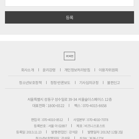
PC버전
회사소개
윤리강령
개인정보처리방침
이용자위원회
청소년보호정책
정정·반론보도
기사심의규정
불편신고
서울특별시 성동구 성수일로 39-34 서울숲더스페이스 12층
대표전화 : 1800-6522
팩스 : 070-4015-8658
편집국 : 070-4010-8512
사업본부 : 070-4010-7078
등록번호 : 서울 아 02897
제호 : 비즈니스포스트
등록일: 2013.11.13
발행·편집인 : 강석운
발행일자: 2013년 12월 2일
청소년보호책임자 : 강석운
ISSN : 2636-171X