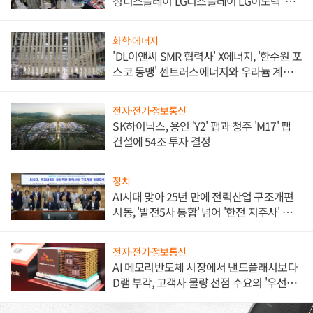
성디스플레이 LG디스플레이 LG이노텍 '탈
애플' 수익 다각화 속도
화학·에너지
'DL이앤씨 SMR 협력사' X에너지, '한수원 포
스코 동맹' 센트러스에너지와 우라늄 계약
체결
전자·전기·정보통신
SK하이닉스, 용인 'Y2' 팹과 청주 'M17' 팹
건설에 54조 투자 결정
정치
AI시대 맞아 25년 만에 전력산업 구조개편
시동, '발전5사 통합' 넘어 '한전 지주사' 재편
론도
전자·전기·정보통신
AI 메모리반도체 시장에서 낸드플래시보다
D램 부각, 고객사 물량 선점 수요의 '우선순
위'