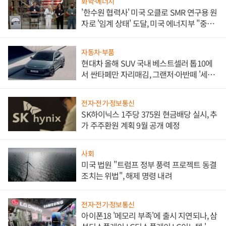
화학·에너지
'한수원 협력사' 미국 오클로 SMR 연구용 원
자로 '임계 상태' 도달, 미국 에너지부 "중요
한 이정표"
자동차·부품
현대차 올해 SUV 국내 베스트셀러 톱10에
서 싼타페만 자리매김, 그랜저·아반떼 '세단
쌍끌이'로 내수 방어
전자·전기·정보통신
SK하이닉스 1주당 375원 현금배당 실시, 추
가 주주환원 계획 9월 공개 예정
사회
미국 법원 "트럼프 정부 풍력 프로젝트 동결
조치는 위법", 해제 명령 내려
전자·전기·정보통신
아이폰18 '메모리 부족'에 출시 지연되나, 삼