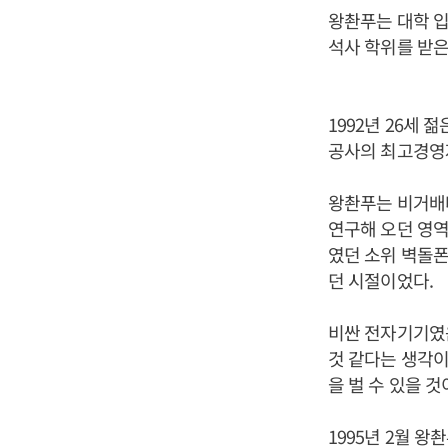
왕촨푸는 대학 
석사 학위를 받은
1992년 26세
공사의 최고경영자
왕촨푸는 비거배터
연구해 오던 영역
였던 소위 벽돌폰은
던 시절이었다.
비싼 전자기기였
것 같다는 생각이
을 벌 수 있을 
1995년 2월 