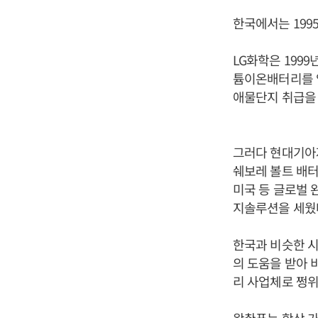
한국에서는 199
LG화학은 199
튬이온배터리를 양
애물단지 취급을 
그러다 현대기아자
쉐보레 볼트 배터
미국 등 글로벌 
지솔루션을 세웠
한국과 비슷한 시
의 도움을 받아 
리 사업체로 쩡위
왕촨푸는 항상 가