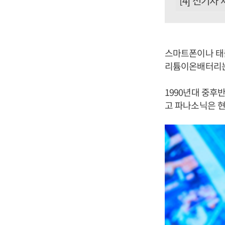
[4] 전기차
스마트폰이나 태
리튬이온배터리는 
1990년대 중후
고 파나소닉은 현