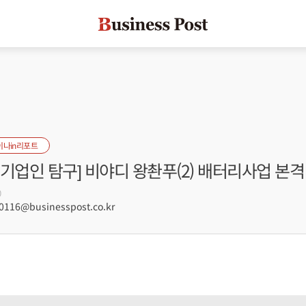
이나in리포트
기업인 탐구] 비야디 왕촨푸(2) 배터리사업 본격
0
116@businesspost.co.kr