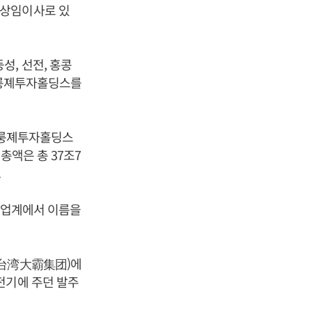
비상임이사로 있
성, 선전, 홍콩
에 룽졔투자홀딩스를
. 룽졔투자홀딩스
총액은 총 37조7
.
며 업계에서 이름을
(台湾大霸集团)에
전기에 주던 발주