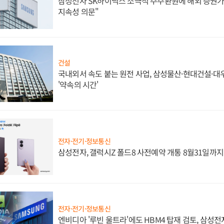
삼성전자 SK하이닉스 소극적 주주환원에 해외 증권가 
지속성 의문"
건설
국내외서 속도 붙는 원전 사업, 삼성물산·현대건설·
'약속의 시간'
전자·전기·정보통신
삼성전자, 갤럭시Z 폴드8 사전예약 개통 8월31일까
전자·전기·정보통신
엔비디아 '루빈 울트라'에도 HBM4 탑재 검토, 삼성전