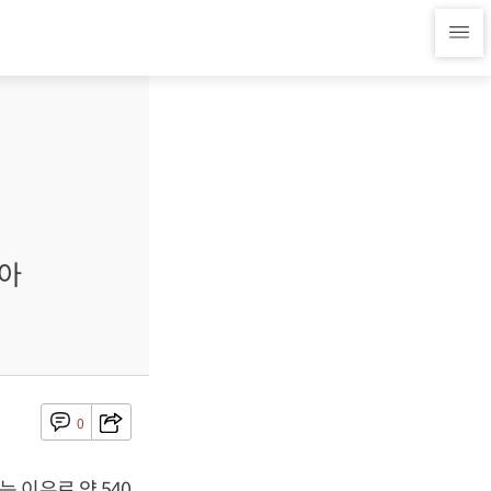
받아
0
 이유로 약 540