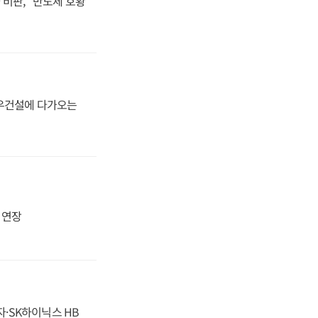
비판, "반도체 호황
대우건설에 다가오는
지 연장
자·SK하이닉스 HB