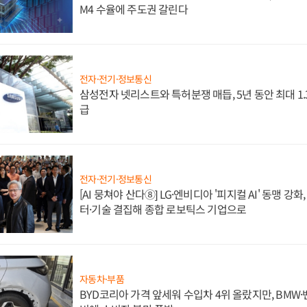
M4 수율에 주도권 갈린다
전자·전기·정보통신
삼성전자 넷리스트와 특허분쟁 매듭, 5년 동안 최대 1
급
전자·전기·정보통신
[AI 뭉쳐야 산다⑧] LG·엔비디아 '피지컬 AI' 동맹 강
터·기술 결집해 종합 로보틱스 기업으로
자동차·부품
BYD코리아 가격 앞세워 수입차 4위 올랐지만, BMW