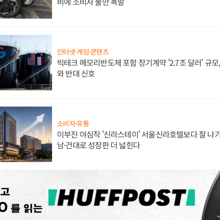
비에 소비자 불만 폭발
인터넷·게임·콘텐츠
빅테크 메모리반도체 포함 장기계약 '2.7조 달러' 규모,
와 반대 신호
소비자·유통
이부진 야심작 '신라스테이' 서울신라호텔보다 잘 나가
남·건대로 성장판 더 넓힌다