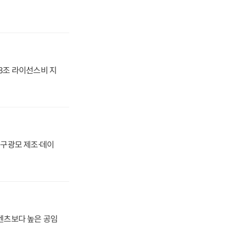
.3조 라이선스비 지
화, 구광모 제조·데이
·벤츠보다 높은 공임