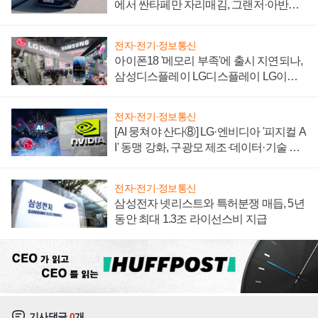
에서 싼타페만 자리매김, 그랜저·아반떼
'세단 쌍끌이'로 내수 방어
전자·전기·정보통신
아이폰18 '메모리 부족'에 출시 지연되나,
삼성디스플레이 LG디스플레이 LG이노
텍 '탈애플' 수익 다각화 속도
전자·전기·정보통신
[AI 뭉쳐야 산다⑧] LG·엔비디아 '피지컬 A
I' 동맹 강화, 구광모 제조·데이터·기술 결
집해 종합 로보틱스 기업으로
전자·전기·정보통신
삼성전자 넷리스트와 특허분쟁 매듭, 5년
동안 최대 1.3조 라이선스비 지급
기사댓글
0
개