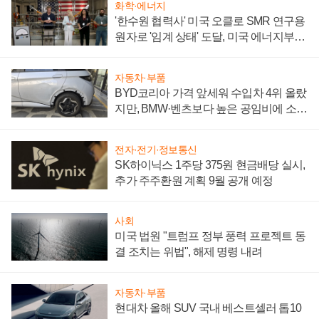
화학·에너지
'한수원 협력사' 미국 오클로 SMR 연구용
원자로 '임계 상태' 도달, 미국 에너지부
"중요한 이정표"
자동차·부품
BYD코리아 가격 앞세워 수입차 4위 올랐
지만, BMW·벤츠보다 높은 공임비에 소비
자 불만 폭발
전자·전기·정보통신
SK하이닉스 1주당 375원 현금배당 실시,
추가 주주환원 계획 9월 공개 예정
사회
미국 법원 "트럼프 정부 풍력 프로젝트 동
결 조치는 위법", 해제 명령 내려
자동차·부품
현대차 올해 SUV 국내 베스트셀러 톱10