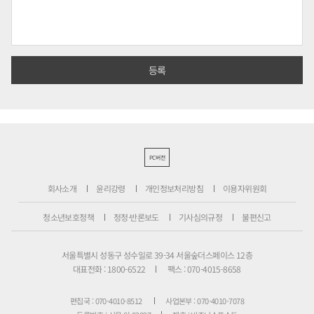
PC버전
회사소개
윤리강령
개인정보처리방침
이용자위원회
청소년보호정책
정정·반론보도
기사심의규정
불편신고
서울특별시 성동구 성수일로 39-34 서울숲더스페이스 12층
대표전화 : 1800-6522
팩스 : 070-4015-8658
편집국 : 070-4010-8512
사업본부 : 070-4010-7078