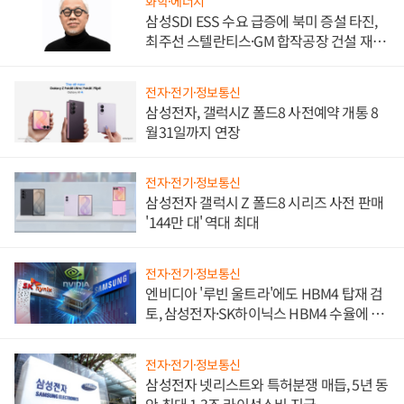
화학·에너지
삼성SDI ESS 수요 급증에 북미 증설 타진,
최주선 스텔란티스·GM 합작공장 건설 재추
진하나
전자·전기·정보통신
삼성전자, 갤럭시Z 폴드8 사전예약 개통 8
월31일까지 연장
전자·전기·정보통신
삼성전자 갤럭시 Z 폴드8 시리즈 사전 판매
'144만 대' 역대 최대
전자·전기·정보통신
엔비디아 '루빈 울트라'에도 HBM4 탑재 검
토, 삼성전자·SK하이닉스 HBM4 수율에 주
도권 갈린다
전자·전기·정보통신
삼성전자 넷리스트와 특허분쟁 매듭, 5년 동
안 최대 1.3조 라이선스비 지급