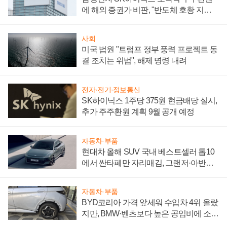
에 해외 증권가 비판, "반도체 호황 지속
성 의문"
사회
미국 법원 "트럼프 정부 풍력 프로젝트 동
결 조치는 위법", 해제 명령 내려
전자·전기·정보통신
SK하이닉스 1주당 375원 현금배당 실시,
추가 주주환원 계획 9월 공개 예정
자동차·부품
현대차 올해 SUV 국내 베스트셀러 톱10
에서 싼타페만 자리매김, 그랜저·아반떼
'세단 쌍끌이'로 내수 방어
자동차·부품
BYD코리아 가격 앞세워 수입차 4위 올랐
지만, BMW·벤츠보다 높은 공임비에 소비
자 불만 폭발