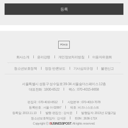
PC버전
회사소개
윤리강령
개인정보처리방침
이용자위원회
청소년보호정책
정정·반론보도
기사심의규정
불편신고
서울특별시 성동구 성수일로 39-34 서울숲더스페이스 12층
대표전화 : 1800-6522
팩스 : 070-4015-8658
편집국 : 070-4010-8512
사업본부 : 070-4010-7078
등록번호 : 서울 아 02897
제호 : 비즈니스포스트
등록일: 2013.11.13
발행·편집인 : 강석운
발행일자: 2013년 12월 2일
청소년보호책임자 : 강석운
ISSN : 2636-171X
Copyright ⓒ
B
USINESSPOST
. All rights reserved.