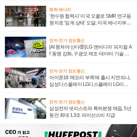
화학·에너지
'한수원 협력사' 미국 오클로 SMR 연구용
원자로 '임계 상태' 도달, 미국 에너지부
"중요한 이정표"
전자·전기·정보통신
[AI 뭉쳐야 산다⑧] LG·엔비디아 '피지컬 A
I' 동맹 강화, 구광모 제조·데이터·기술 결
집해 종합 로보틱스 기업으로
전자·전기·정보통신
아이폰18 '메모리 부족'에 출시 지연되나,
삼성디스플레이 LG디스플레이 LG이노
텍 '탈애플' 수익 다각화 속도
전자·전기·정보통신
삼성전자 넷리스트와 특허분쟁 매듭, 5년
동안 최대 1.3조 라이선스비 지급