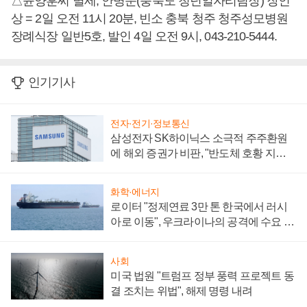
△윤양훈씨 별세, 안병운(충북도 청년일자리팀장) 장인
상 = 2일 오전 11시 20분, 빈소 충북 청주 청주성모병원
장례식장 일반5호, 발인 4일 오전 9시, 043-210-5444.
인기기사
전자·전기·정보통신
삼성전자 SK하이닉스 소극적 주주환원
에 해외 증권가 비판, "반도체 호황 지속
성 의문"
화학·에너지
로이터 "정제연료 3만 톤 한국에서 러시
아로 이동", 우크라이나의 공격에 수요 늘
어
사회
미국 법원 "트럼프 정부 풍력 프로젝트 동
결 조치는 위법", 해제 명령 내려