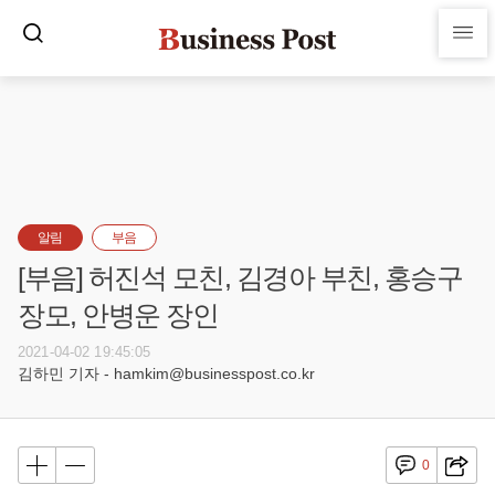
알림
부음
[부음] 허진석 모친, 김경아 부친, 홍승구
장모, 안병운 장인
2021-04-02 19:45:05
김하민 기자 - hamkim@businesspost.co.kr
0