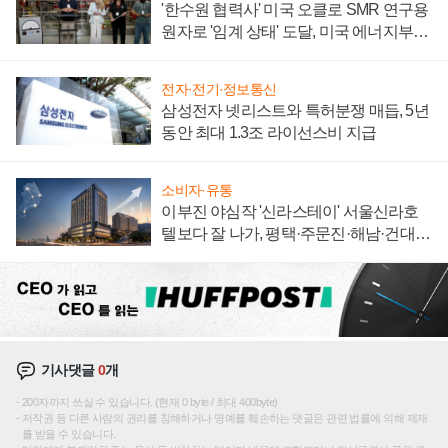
'한수원 협력사' 미국 오클로 SMR 연구용
원자로 '임계 상태' 도달, 미국 에너지부
"중요한 이정표"
전자·전기·정보통신
삼성전자 넷리스트와 특허분쟁 매듭, 5년
동안 최대 1.3조 라이선스비 지급
소비자·유통
이부진 야심작 '신라스테이' 서울신라호
텔보다 잘 나가, 평택·주문진·해남·건대로
성장판 더 넓힌다
기사댓글
0
개
200자까지 쓰실 수 있습니다. (현재 0 byte / 최대 400byte)
저작권 등 다른 사람의 권리를 침해하거나 명예를 훼손하는 댓글은 관련 법률에 의해 제재
를 받을 수 있습니다.