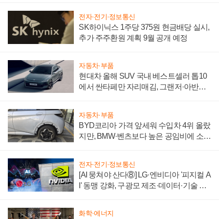
전자·전기·정보통신
SK하이닉스 1주당 375원 현금배당 실시,
추가 주주환원 계획 9월 공개 예정
자동차·부품
현대차 올해 SUV 국내 베스트셀러 톱10
에서 싼타페만 자리매김, 그랜저·아반떼
'세단 쌍끌이'로 내수 방어
자동차·부품
BYD코리아 가격 앞세워 수입차 4위 올랐
지만, BMW·벤츠보다 높은 공임비에 소비
자 불만 폭발
전자·전기·정보통신
[AI 뭉쳐야 산다⑧] LG·엔비디아 '피지컬 A
I' 동맹 강화, 구광모 제조·데이터·기술 결
집해 종합 로보틱스 기업으로
화학·에너지