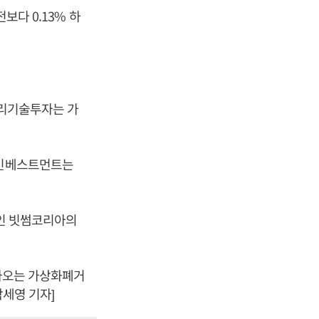
보다 0.13% 하
우리기술투자는 가
넘인베스트먼트는
사인 빗썸코리아의
카카오는 가상화폐거
박세영 기자]