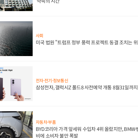
'약속의 시간'
사회
미국 법원 "트럼프 정부 풍력 프로젝트 동결 조치는 위
전자·전기·정보통신
삼성전자, 갤럭시Z 폴드8 사전예약 개통 8월31일까
자동차·부품
BYD코리아 가격 앞세워 수입차 4위 올랐지만, BMW
비에 소비자 불만 폭발