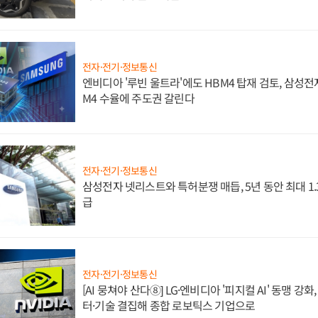
전자·전기·정보통신
엔비디아 '루빈 울트라'에도 HBM4 탑재 검토, 삼성전
M4 수율에 주도권 갈린다
전자·전기·정보통신
삼성전자 넷리스트와 특허분쟁 매듭, 5년 동안 최대 1
급
전자·전기·정보통신
[AI 뭉쳐야 산다⑧] LG·엔비디아 '피지컬 AI' 동맹 강
터·기술 결집해 종합 로보틱스 기업으로