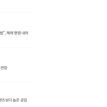
법", 해제 명령 내려
지 연장
·벤츠보다 높은 공임