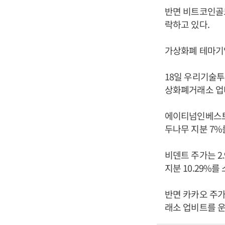
반면 비트코인골드만
락하고 있다.
가상화폐 테마기
18일 우리기술투
상화폐거래소 업비
에이티넘인베스트먼
두나무 지분 7%
비덴트 주가는 2
지분 10.29%를
반면 카카오 주가
래소 업비트를 운