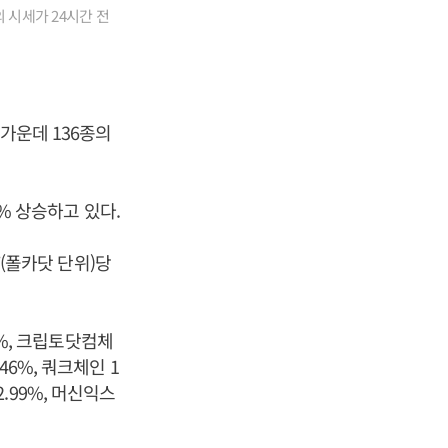
 시세가 24시간 전
가운데 136종의
8% 상승하고 있다.
T(폴카닷 단위)당
2%, 크립토닷컴체
.46%, 쿼크체인 1
2.99%, 머신익스