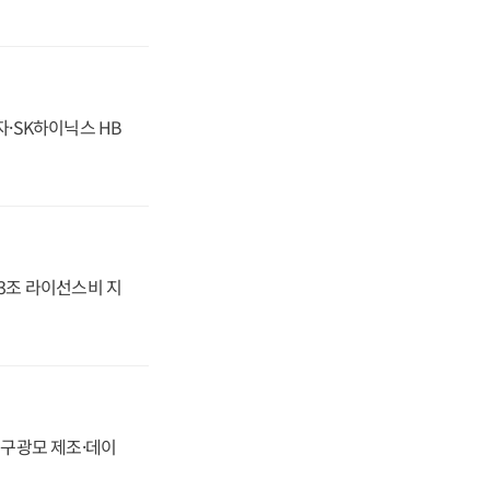
자·SK하이닉스 HB
.3조 라이선스비 지
화, 구광모 제조·데이