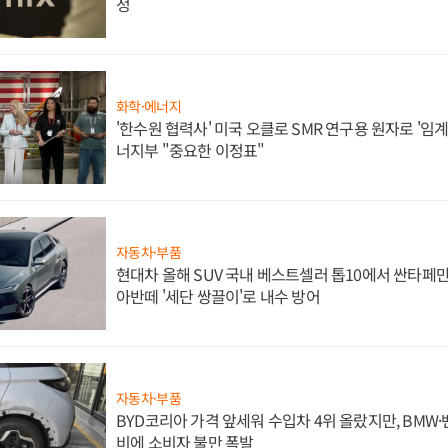
정
화학·에너지
'한수원 협력사' 미국 오클로 SMR 연구용 원자로 '임계 
너지부 "중요한 이정표"
자동차·부품
현대차 올해 SUV 국내 베스트셀러 톱10에서 싼타페만
아반떼 '세단 쌍끌이'로 내수 방어
자동차·부품
BYD코리아 가격 앞세워 수입차 4위 올랐지만, BMW
비에 소비자 불만 폭발