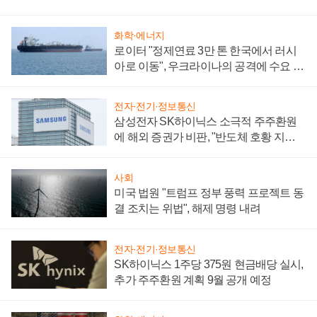
화학·에너지
로이터 "정제연료 3만 톤 한국에서 러시
아로 이동", 우크라이나의 공격에 수요 늘
어
전자·전기·정보통신
삼성전자 SK하이닉스 소극적 주주환원
에 해외 증권가 비판, "반도체 호황 지속
성 의문"
사회
미국 법원 "트럼프 정부 풍력 프로젝트 동
결 조치는 위법", 해제 명령 내려
전자·전기·정보통신
SK하이닉스 1주당 375원 현금배당 실시,
추가 주주환원 계획 9월 공개 예정