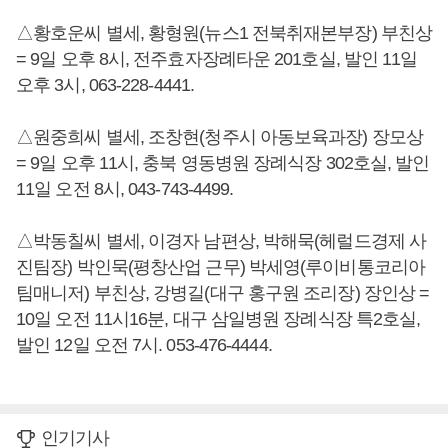
△황호운씨 별세, 황형원(뉴스1 전북취재본부장) 부친상
= 9일 오후 8시, 전주효자장례타운 201호실, 발인 11일
오후 3시, 063-228-4441.
△원중희씨 별세, 조창현(청주시 아동보육과장) 장모상
= 9일 오후 11시, 충북 영동병원 장례식장 302호실, 발인
11일 오전 8시, 043-743-4499.
△박동칠씨 별세, 이경자 남편상, 박해묵(헤럴드경제 사
진팀장) 박인묵(평창산업 근무) 박세영(루이비통코리아
팀매니저) 부친상, 강병길(대구 홍구원 조리장) 장인상 =
10일 오전 11시16분, 대구 삼일병원 장례식장 특2호실,
발인 12일 오전 7시. 053-476-4444.
인기기사