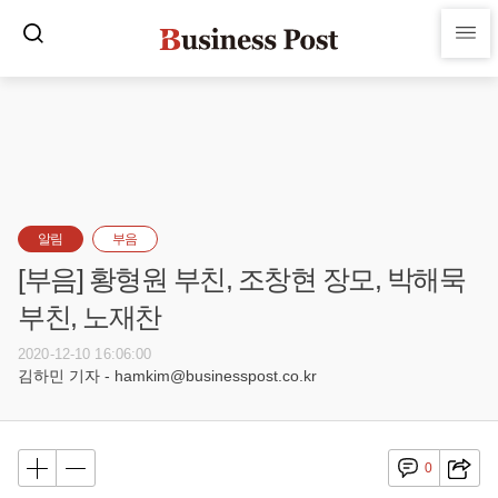
알림
부음
[부음] 황형원 부친, 조창현 장모, 박해묵
부친, 노재찬
2020-12-10 16:06:00
김하민 기자 - hamkim@businesspost.co.kr
0