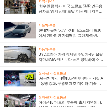
화학·에너지
'한수원 협력사' 미국 오클로 SMR 연구용
원자로 '임계 상태' 도달, 미국 에너지부
"중요한 이정표"
자동차·부품
현대차 올해 SUV 국내 베스트셀러 톱10
에서 싼타페만 자리매김, 그랜저·아반떼
'세단 쌍끌이'로 내수 방어
자동차·부품
BYD코리아 가격 앞세워 수입차 4위 올랐
지만, BMW·벤츠보다 높은 공임비에 소비
자 불만 폭발
전자·전기·정보통신
[AI 뭉쳐야 산다⑧] LG·엔비디아 '피지컬 A
I' 동맹 강화, 구광모 제조·데이터·기술 결
집해 종합 로보틱스 기업으로
전자·전기·정보통신
아이폰18 '메모리 부족'에 출시 지연되나,