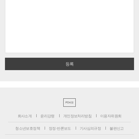
PC버전
회사소개
윤리강령
개인정보처리방침
이용자위원회
청소년보호정책
정정·반론보도
기사심의규정
불편신고