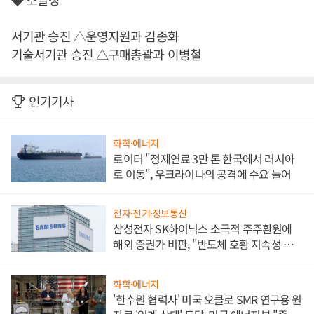
서기관 승진 △운영지원과 김종화
기술서기관 승진 △구매총괄과 이병철
인기기사
화학·에너지
로이터 "정제연료 3만 톤 한국에서 러시아
로 이동", 우크라이나의 공격에 수요 늘어
전자·전기·정보통신
삼성전자 SK하이닉스 소극적 주주환원에
해외 증권가 비판, "반도체 호황 지속성 의
문"
화학·에너지
'한수원 협력사' 미국 오클로 SMR 연구용 원