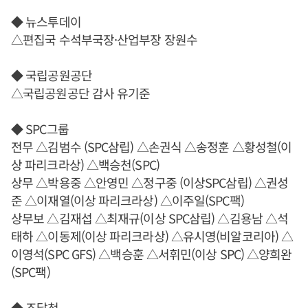
◆ 뉴스투데이
△편집국 수석부국장·산업부장 장원수
◆ 국립공원공단
△국립공원공단 감사 유기준
◆ SPC그룹
전무 △김범수 (SPC삼립) △손권식 △송정훈 △황성철(이
상 파리크라상) △백승천(SPC)
상무 △박용중 △안영민 △정구중 (이상SPC삼립) △권성
준 △이재열(이상 파리크라상) △이주일(SPC팩)
상무보 △김재섭 △최재규(이상 SPC삼립) △김용남 △석
태하 △이동제(이상 파리크라상) △유시영(비알코리아) △
이영석(SPC GFS) △백승훈 △서휘민(이상 SPC) △양희완
(SPC팩)
◆ 조달청