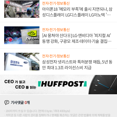
전자·전기·정보통신
아이폰18 '메모리 부족'에 출시 지연되나, 삼
성디스플레이 LG디스플레이 LG이노텍 '탈
애플' 수익 다각화 속도
전자·전기·정보통신
[AI 뭉쳐야 산다⑧] LG·엔비디아 '피지컬 AI'
동맹 강화, 구광모 제조·데이터·기술 결집
해 종합 로보틱스 기업으로
전자·전기·정보통신
삼성전자 넷리스트와 특허분쟁 매듭, 5년 동
안 최대 1.3조 라이선스비 지급
기사댓글
0
개
200자까지 쓰실 수 있습니다. (현재 0 byte / 최대 400byte)
저작권 등 다른 사람의 권리를 침해하거나 명예를 훼손하는 댓글은 관련 법률에 의해 제재를 받을