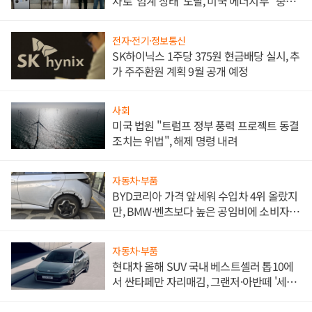
자로 '임계 상태' 도달, 미국 에너지부 "중요
한 이정표"
전자·전기·정보통신
SK하이닉스 1주당 375원 현금배당 실시, 추
가 주주환원 계획 9월 공개 예정
사회
미국 법원 "트럼프 정부 풍력 프로젝트 동결
조치는 위법", 해제 명령 내려
자동차·부품
BYD코리아 가격 앞세워 수입차 4위 올랐지
만, BMW·벤츠보다 높은 공임비에 소비자
불만 폭발
자동차·부품
현대차 올해 SUV 국내 베스트셀러 톱10에
서 싼타페만 자리매김, 그랜저·아반떼 '세단
쌍끌이'로 내수 방어