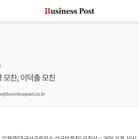
경 모친, 이덕출 모친
2
@businesspost.co.kr
 이재경(대구상공회의소 상근부회장) 모친상 = 28일 오후 10시,