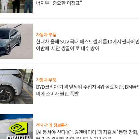
너지부 "중요한 이정표"
자동차·부품
현대차 올해 SUV 국내 베스트셀러 톱10에서 싼타페만
아반떼 '세단 쌍끌이'로 내수 방어
자동차·부품
BYD코리아 가격 앞세워 수입차 4위 올랐지만, BMW
비에 소비자 불만 폭발
전자·전기·정보통신
[AI 뭉쳐야 산다⑧] LG·엔비디아 '피지컬 AI' 동맹 강
터·기술 결집해 종합 로보틱스 기업으로