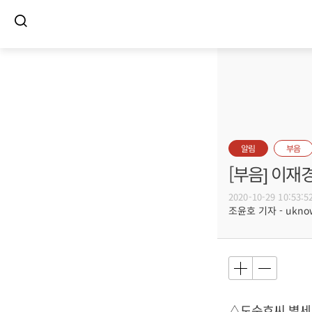
알림
부음
[부음] 이재
2020-10-29 10:53:5
조윤호 기자 - uknow
△도순호씨 별세,