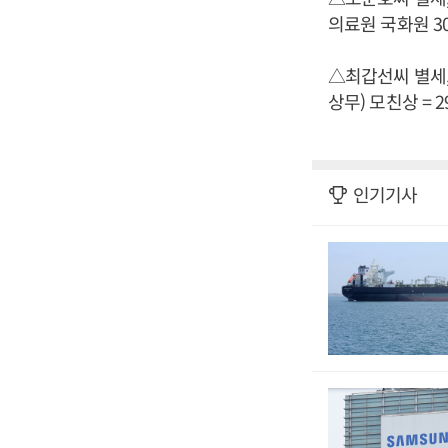
의료원 국화원 301호
△최갑선씨 별세,
상무) 모친상 = 2
인기기사