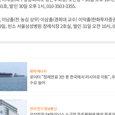
, 발인 30일 오후 1시, 010-3503-3355.
 이남출(전 농심 상무) 이삼출(경희대 교수) 이덕출(한화투자증권 
9일, 빈소 서울삼성병원 장례식장 2호실, 발인 31일 오전 10시, 02-
화학·에너지
로이터 "정제연료 3만 톤 한국에서 러시아로 이동",
수요 늘어
전자·전기·정보통신
삼성전자 SK하이닉스 소극적 주주환원에 해외 증권가 