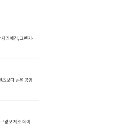
 자리매김, 그랜저·
·벤츠보다 높은 공임
화, 구광모 제조·데이