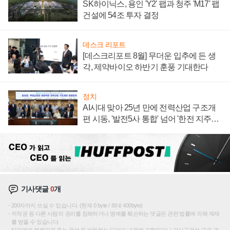
SK하이닉스, 용인 'Y2' 팹과 청주 'M17' 팹
건설에 54조 투자 결정
데스크 리포트
[데스크리포트 8월] 무더운 입추에 든 생
각, 제약바이오 하반기 훈풍 기대한다
정치
AI시대 맞아 25년 만에 전력산업 구조개
편 시동, '발전5사 통합' 넘어 '한전 지주사'
재편론도
기사댓글
0
개
200자까지 쓰실 수 있습니다. (현재 0 byte / 최대 400byte)
저작권 등 다른 사람의 권리를 침해하거나 명예를 훼손하는 댓글은 관련 법률에 의해 제재
를 받을 수 있습니다.