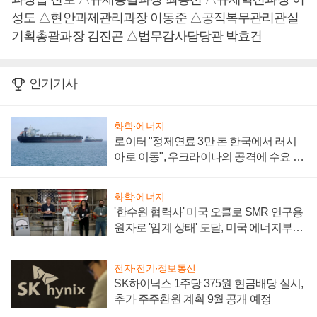
성도 △현안과제관리과장 이동준 △공직복무관리관실
기획총괄과장 김진곤 △법무감사담당관 박효건
인기기사
화학·에너지
로이터 "정제연료 3만 톤 한국에서 러시
아로 이동", 우크라이나의 공격에 수요 늘
어
화학·에너지
'한수원 협력사' 미국 오클로 SMR 연구용
원자로 '임계 상태' 도달, 미국 에너지부
"중요한 이정표"
전자·전기·정보통신
SK하이닉스 1주당 375원 현금배당 실시,
추가 주주환원 계획 9월 공개 예정