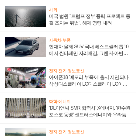
사회
미국 법원 "트럼프 정부 풍력 프로젝트 동
결 조치는 위법", 해제 명령 내려
자동차·부품
현대차 올해 SUV 국내 베스트셀러 톱10
에서 싼타페만 자리매김, 그랜저·아반떼
'세단 쌍끌이'로 내수 방어
전자·전기·정보통신
아이폰18 '메모리 부족'에 출시 지연되나,
삼성디스플레이 LG디스플레이 LG이노
텍 '탈애플' 수익 다각화 속도
화학·에너지
'DL이앤씨 SMR 협력사' X에너지, '한수원
포스코 동맹' 센트러스에너지와 우라늄
계약 체결
전자·전기·정보통신