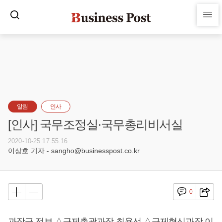
알림
인사
[인사] 국무조정실·국무총리비서실
2020-10-25 17:55:16
이상호 기자 - sangho@businesspost.co.kr
0
과장급 전보 △규제총괄과장 최용선 △규제혁신과장 이