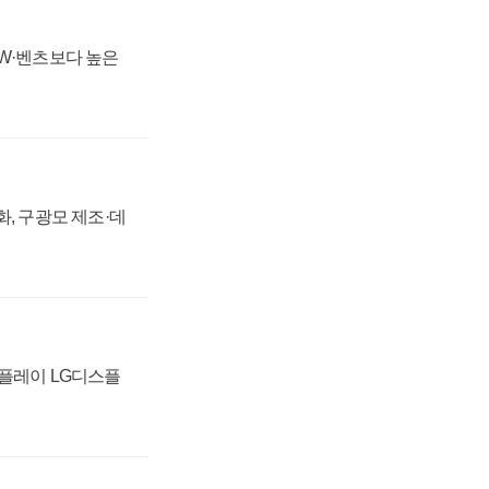
MW·벤츠보다 높은
강화, 구광모 제조·데
스플레이 LG디스플