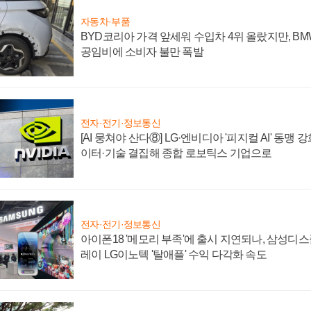
자동차·부품
BYD코리아 가격 앞세워 수입차 4위 올랐지만, B
공임비에 소비자 불만 폭발
전자·전기·정보통신
[AI 뭉쳐야 산다⑧] LG·엔비디아 '피지컬 AI' 동맹 
이터·기술 결집해 종합 로보틱스 기업으로
전자·전기·정보통신
아이폰18 '메모리 부족'에 출시 지연되나, 삼성디
레이 LG이노텍 '탈애플' 수익 다각화 속도