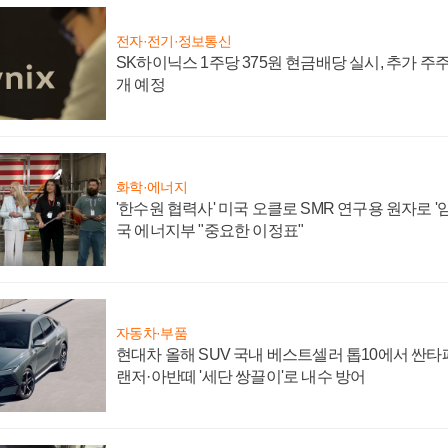
전자·전기·정보통신
SK하이닉스 1주당 375원 현금배당 실시, 추가 주
개 예정
화학·에너지
'한수원 협력사' 미국 오클로 SMR 연구용 원자로 '임
국 에너지부 "중요한 이정표"
자동차·부품
현대차 올해 SUV 국내 베스트셀러 톱10에서 싼타
랜저·아반떼 '세단 쌍끌이'로 내수 방어