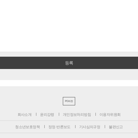
PC버전
회사소개
윤리강령
개인정보처리방침
이용자위원회
청소년보호정책
정정·반론보도
기사심의규정
불편신고