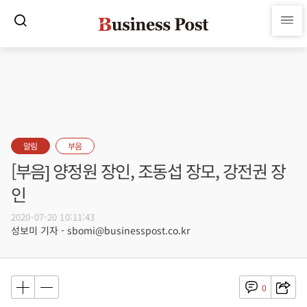
알림
부음
[부음] 양정원 장인, 조동섭 장모, 강전권 장
인
2020-07-20 10:11:43
성보미 기자 - sbomi@businesspost.co.kr
0