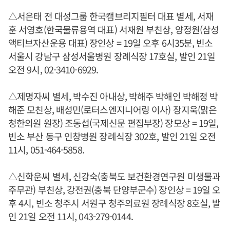
△서은태 전 대성그룹 한국캠브리지필터 대표 별세, 서재
훈 서영호(한국물류용역 대표) 서재원 부친상, 양정원(삼성
액티브자산운용 대표) 장인상 = 19일 오후 6시35분, 빈소
서울시 강남구 삼성서울병원 장례식장 17호실, 발인 21일
오전 9시, 02-3410-6929.
△제명자씨 별세, 박수진 아내상, 박해주 박해인 박해정 박
해준 모친상, 배성민(로터스엔지니어링 이사) 장지욱(맑은
청한의원 원장) 조동섭(국제신문 편집부장) 장모상 = 19일,
빈소 부산 동구 인창병원 장례식장 302호, 발인 21일 오전
11시, 051-464-5858.
△신학운씨 별세, 신강숙(충북도 보건환경연구원 미생물과
주무관) 부친상, 강전권(충북 단양부군수) 장인상 = 19일 오
후 4시, 빈소 청주시 서원구 청주의료원 장례식장 8호실, 발
인 21일 오전 11시, 043-279-0144.