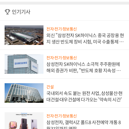
인기기사
전자·전기·정보통신
외신 "삼성전자 SK하이닉스 중국 공장용 현
지 생산 반도체 장비 시험, 미국 수출통제 대
비"
전자·전기·정보통신
삼성전자 SK하이닉스 소극적 주주환원에
해외 증권가 비판, "반도체 호황 지속성 의
문"
건설
국내외서 속도 붙는 원전 사업, 삼성물산·현
대건설·대우건설에 다가오는 '약속의 시간'
전자·전기·정보통신
삼성전자, 갤럭시Z 폴드8 사전예약 개통 8
월31일까지 연장