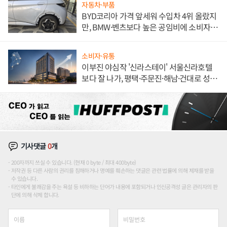
자동차·부품
BYD코리아 가격 앞세워 수입차 4위 올랐지
만, BMW·벤츠보다 높은 공임비에 소비자
불만 폭발
소비자·유통
이부진 야심작 '신라스테이' 서울신라호텔
보다 잘 나가, 평택·주문진·해남·건대로 성
장판 더 넓힌다
기사댓글
0
개
200자까지 쓰실 수 있습니다. (현재 0 byte / 최대 400byte)
저작권 등 다른 사람의 권리를 침해하거나 명예를 훼손하는 댓글은 관련 법률에 의해 제재를 받을
수 있습니다.
타인에게 불쾌감을 주는 욕설 등 비하하는 단어가 내용에 포함되거나 인신공격성 글은 관리자의 판
단에 의해 삭제 합니다.