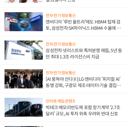
전자·전기·정보통신
엔비디아 '루빈 울트라'에도 HBM4 탑재 검
토, 삼성전자·SK하이닉스 HBM4 수율에 주
도권 갈린다
전자·전기·정보통신
삼성전자 넷리스트와 특허분쟁 매듭, 5년 동
안 최대 1.3조 라이선스비 지급
전자·전기·정보통신
[AI 뭉쳐야 산다⑧] LG·엔비디아 '피지컬 AI'
동맹 강화, 구광모 제조·데이터·기술 결집
해 종합 로보틱스 기업으로
인터넷·게임·콘텐츠
빅테크 메모리반도체 포함 장기계약 '2.7조
달러' 규모, AI 투자 위축 우려와 반대 신호