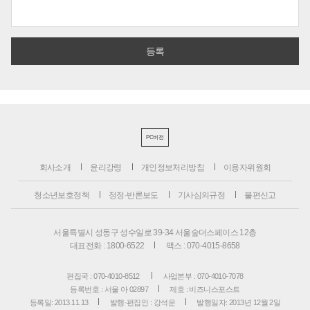
PC버전
회사소개
윤리강령
개인정보처리방침
이용자위원회
청소년보호정책
정정·반론보도
기사심의규정
불편신고
서울특별시 성동구 성수일로 39-34 서울숲더스페이스 12층
대표전화 : 1800-6522
팩스 : 070-4015-8658
편집국 : 070-4010-8512
사업본부 : 070-4010-7078
등록번호 : 서울 아 02897
제호 : 비즈니스포스트
등록일: 2013.11.13
발행·편집인 : 강석운
발행일자: 2013년 12월 2일