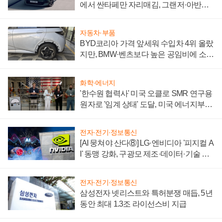
에서 싼타페만 자리매김, 그랜저·아반떼
'세단 쌍끌이'로 내수 방어
자동차·부품
BYD코리아 가격 앞세워 수입차 4위 올랐
지만, BMW·벤츠보다 높은 공임비에 소비
자 불만 폭발
화학·에너지
'한수원 협력사' 미국 오클로 SMR 연구용
원자로 '임계 상태' 도달, 미국 에너지부
"중요한 이정표"
전자·전기·정보통신
[AI 뭉쳐야 산다⑧] LG·엔비디아 '피지컬 A
I' 동맹 강화, 구광모 제조·데이터·기술 결
집해 종합 로보틱스 기업으로
전자·전기·정보통신
삼성전자 넷리스트와 특허분쟁 매듭, 5년
동안 최대 1.3조 라이선스비 지급