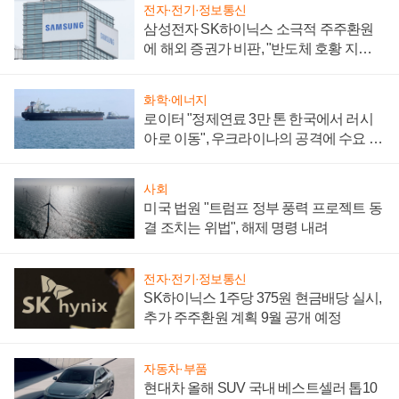
전자·전기·정보통신
삼성전자 SK하이닉스 소극적 주주환원
에 해외 증권가 비판, "반도체 호황 지속
성 의문"
화학·에너지
로이터 "정제연료 3만 톤 한국에서 러시
아로 이동", 우크라이나의 공격에 수요 늘
어
사회
미국 법원 "트럼프 정부 풍력 프로젝트 동
결 조치는 위법", 해제 명령 내려
전자·전기·정보통신
SK하이닉스 1주당 375원 현금배당 실시,
추가 주주환원 계획 9월 공개 예정
자동차·부품
현대차 올해 SUV 국내 베스트셀러 톱10