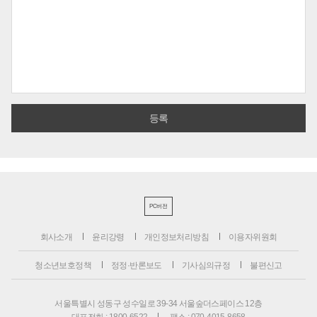
PC버전
회사소개
윤리강령
개인정보처리방침
이용자위원회
청소년보호정책
정정·반론보도
기사심의규정
불편신고
서울특별시 성동구 성수일로 39-34 서울숲더스페이스 12층