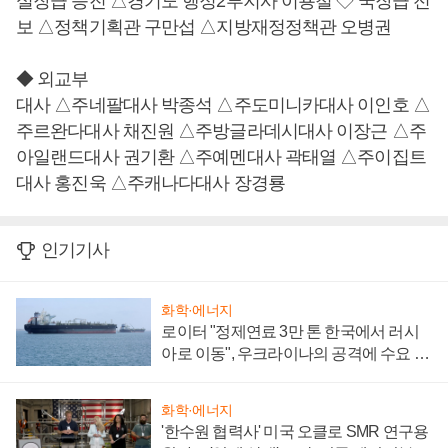
실장급 승진 △경기도 행정2부지사 이용철 ◇ 국장급 전
보 △정책기획관 구만섭 △지방재정정책관 오병권
◆ 외교부
대사 △주네팔대사 박종석 △주도미니카대사 이인호 △
주르완다대사 채진원 △주방글라데시대사 이장근 △주
아일랜드대사 권기환 △주예멘대사 곽태열 △주이집트
대사 홍진욱 △주캐나다대사 장경룡
인기기사
화학·에너지
로이터 "정제연료 3만 톤 한국에서 러시
아로 이동", 우크라이나의 공격에 수요 늘
어
화학·에너지
'한수원 협력사' 미국 오클로 SMR 연구용