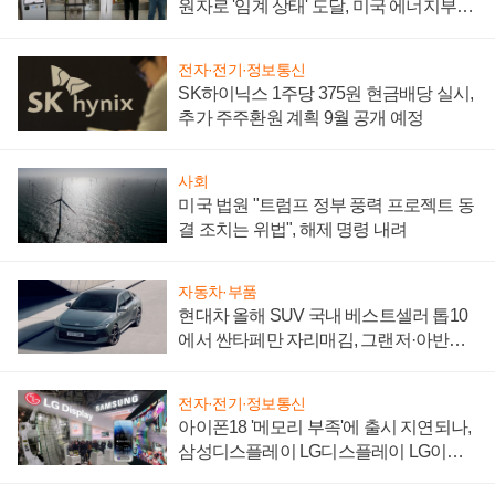
원자로 '임계 상태' 도달, 미국 에너지부
"중요한 이정표"
전자·전기·정보통신
SK하이닉스 1주당 375원 현금배당 실시,
추가 주주환원 계획 9월 공개 예정
사회
미국 법원 "트럼프 정부 풍력 프로젝트 동
결 조치는 위법", 해제 명령 내려
자동차·부품
현대차 올해 SUV 국내 베스트셀러 톱10
에서 싼타페만 자리매김, 그랜저·아반떼
'세단 쌍끌이'로 내수 방어
전자·전기·정보통신
아이폰18 '메모리 부족'에 출시 지연되나,
삼성디스플레이 LG디스플레이 LG이노
텍 '탈애플' 수익 다각화 속도