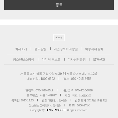
PC버전
회사소개
윤리강령
개인정보처리방침
이용자위원회
청소년보호정책
정정·반론보도
기사심의규정
불편신고
서울특별시 성동구 성수일로 39-34 서울숲더스페이스 12층
대표전화 : 1800-6522
팩스 : 070-4015-8658
편집국 : 070-4010-8512
사업본부 : 070-4010-7078
등록번호 : 서울 아 02897
제호 : 비즈니스포스트
등록일: 2013.11.13
발행·편집인 : 강석운
발행일자: 2013년 12월 2일
청소년보호책임자 : 강석운
ISSN : 2636-171X
Copyright ⓒ
B
USINESSPOST
. All rights reserved.