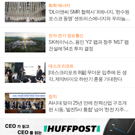
화학·에너지
'DL이앤씨 SMR 협력사' X에너지, '한수원
포스코 동맹' 센트러스에너지와 우라늄
계약 체결
전자·전기·정보통신
SK하이닉스, 용인 'Y2' 팹과 청주 'M17' 팹
건설에 54조 투자 결정
데스크 리포트
[데스크리포트 8월] 무더운 입추에 든 생
각, 제약바이오 하반기 훈풍 기대한다
정치
AI시대 맞아 25년 만에 전력산업 구조개
편 시동, '발전5사 통합' 넘어 '한전 지주사'
재편론도