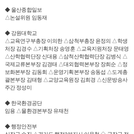
◆ 울산종합일보
△논설위원 임동재
◆ 강원대학교
△교육연구부총장 이의한 △삼척부총장 윤정의 △학생
처장 김경수 △기획처장 송영훈 △교육지원처장 문태영
△산학협력단장 신대용 △삼척산학협력단장 김병식 △
국제교류본부장 김경태 △대외협력본부장 장희순 △정
보화본부장 김동회 △운영기획본부장 송동섭 △도계총
괄본부장 김태형 △교양교육원장 김희경 △신문방송사
주간 정성미
◆ 한국환경공단
임용 △물환경본부장 유재천
◆ 행정안전부