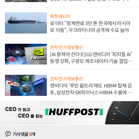
불만 폭발
화학·에너지
로이터 "정제연료 3만 톤 한국에서 러시아
로 이동", 우크라이나의 공격에 수요 늘어
전자·전기·정보통신
[AI 뭉쳐야 산다⑧] LG·엔비디아 '피지컬 AI'
동맹 강화, 구광모 제조·데이터·기술 결집
해 종합 로보틱스 기업으로
전자·전기·정보통신
엔비디아 '루빈 울트라'에도 HBM4 탑재 검
토, 삼성전자·SK하이닉스 HBM4 수율에 주
도권 갈린다
기사댓글
0
개