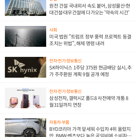
원전 건설 국내외서 속도 붙어, 삼성물산·현
대건설·대우건설에 다가오는 '약속의 시간'
사회
미국 법원 "트럼프 정부 풍력 프로젝트 동결
조치는 위법", 해제 명령 내려
전자·전기·정보통신
SK하이닉스 1주당 375원 현금배당 실시, 추
가 주주환원 계획 9월 공개 예정
전자·전기·정보통신
삼성전자, 갤럭시Z 폴드8 사전예약 개통 8
월31일까지 연장
자동차·부품
BYD코리아 가격 앞세워 수입차 4위 올랐지
만, BMW·벤츠보다 높은 공임비에 소비자