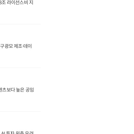
.3조 라이선스비 지
화, 구광모 제조·데이
·벤츠보다 높은 공임
 AI 투자 위축 우려