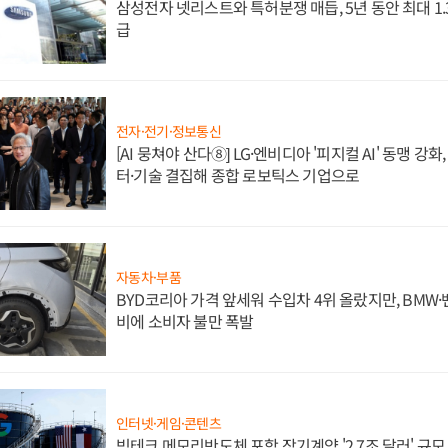
삼성전자 넷리스트와 특허분쟁 매듭, 5년 동안 최대 1
급
전자·전기·정보통신
[AI 뭉쳐야 산다⑧] LG·엔비디아 '피지컬 AI' 동맹 강
터·기술 결집해 종합 로보틱스 기업으로
자동차·부품
BYD코리아 가격 앞세워 수입차 4위 올랐지만, BMW
비에 소비자 불만 폭발
인터넷·게임·콘텐츠
빅테크 메모리반도체 포함 장기계약 '2.7조 달러' 규모,