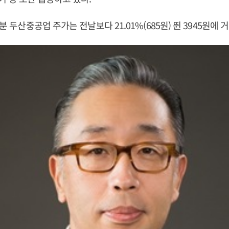
6분 두산중공업 주가는 전날보다 21.01%(685원) 뛴 3945원에 