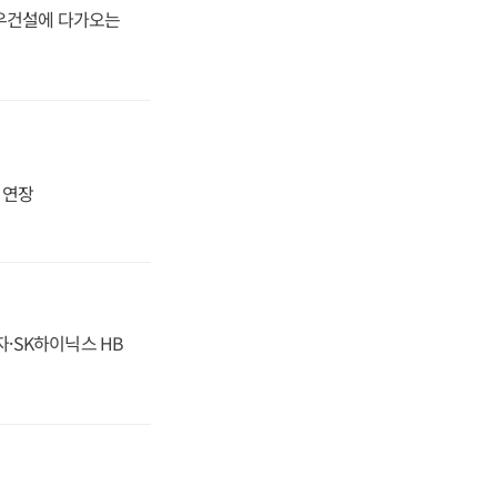
대우건설에 다가오는
지 연장
자·SK하이닉스 HB