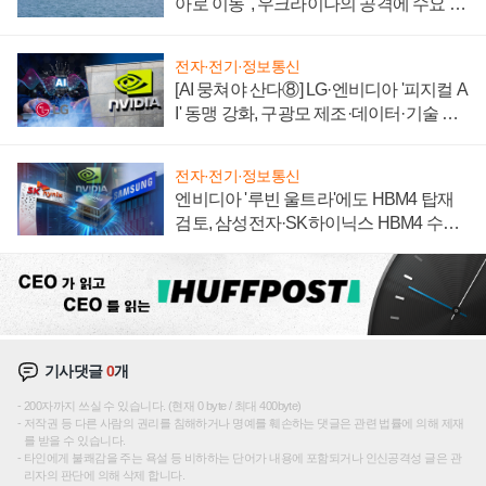
아로 이동", 우크라이나의 공격에 수요 늘
어
전자·전기·정보통신
[AI 뭉쳐야 산다⑧] LG·엔비디아 '피지컬 A
I' 동맹 강화, 구광모 제조·데이터·기술 결
집해 종합 로보틱스 기업으로
전자·전기·정보통신
엔비디아 '루빈 울트라'에도 HBM4 탑재
검토, 삼성전자·SK하이닉스 HBM4 수율
에 주도권 갈린다
기사댓글
0
개
200자까지 쓰실 수 있습니다. (현재 0 byte / 최대 400byte)
저작권 등 다른 사람의 권리를 침해하거나 명예를 훼손하는 댓글은 관련 법률에 의해 제재
를 받을 수 있습니다.
타인에게 불쾌감을 주는 욕설 등 비하하는 단어가 내용에 포함되거나 인신공격성 글은 관
리자의 판단에 의해 삭제 합니다.