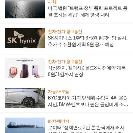
사회
미국 법원 "트럼프 정부 풍력 프로젝트 동
결 조치는 위법", 해제 명령 내려
전자·전기·정보통신
SK하이닉스 1주당 375원 현금배당 실시,
추가 주주환원 계획 9월 공개 예정
전자·전기·정보통신
삼성전자, 갤럭시Z 폴드8 사전예약 개통
8월31일까지 연장
자동차·부품
BYD코리아 가격 앞세워 수입차 4위 올랐
지만, BMW·벤츠보다 높은 공임비에 소비
자 불만 폭발
화학·에너지
로이터 "정제연료 3만 톤 한국에서 러시