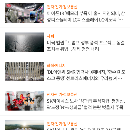
전자·전기·정보통신
아이폰18 '메모리 부족'에 출시 지연되나, 삼
성디스플레이 LG디스플레이 LG이노텍 '탈
애플' 수익 다각화 속도
사회
미국 법원 "트럼프 정부 풍력 프로젝트 동결
조치는 위법", 해제 명령 내려
화학·에너지
'DL이앤씨 SMR 협력사' X에너지, '한수원 포
스코 동맹' 센트러스에너지와 우라늄 계약
체결
전자·전기·정보통신
SK하이닉스 노사 '성과급 주식지급' 평행선,
곽노정 'N% 성과급' 법적 논란 벗을지 주목
전자·전기·정보통신
SK하이닉스, 용인 'Y2' 팹과 청주 'M17' 팹