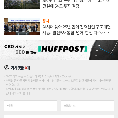
건설에 54조 투자 결정
정치
AI시대 맞아 25년 만에 전력산업 구조개편
시동, '발전5사 통합' 넘어 '한전 지주사' 재편
론도
기사댓글
0
개
200자까지 쓰실 수 있습니다. (현재 0 byte / 최대 400byte)
저작권 등 다른 사람의 권리를 침해하거나 명예를 훼손하는 댓글은 관련 법률에 의해 제재를 받을
수 있습니다.
타인에게 불쾌감을 주는 욕설 등 비하하는 단어가 내용에 포함되거나 인신공격성 글은 관리자의 판
단에 의해 삭제 합니다.