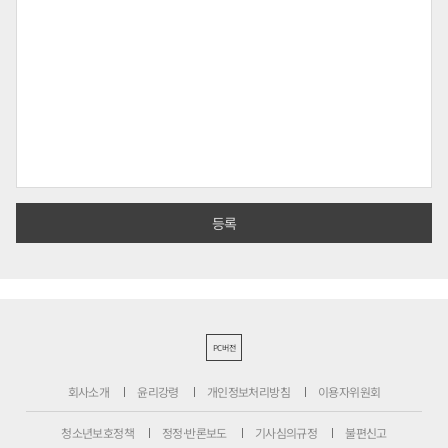
PC버전
회사소개
윤리강령
개인정보처리방침
이용자위원회
청소년보호정책
정정·반론보도
기사심의규정
불편신고