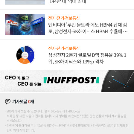
'144만 대' 역대 최대
전자·전기·정보통신
엔비디아 '루빈 울트라'에도 HBM4 탑재 검
토, 삼성전자·SK하이닉스 HBM4 수율에 주
도권 갈린다
전자·전기·정보통신
삼성전자 2분기 글로벌 D램 점유율 39% 1
위, SK하이닉스와 13%p 격차
기사댓글
0
개
200자까지 쓰실 수 있습니다. (현재 0 byte / 최대 400byte)
저작권 등 다른 사람의 권리를 침해하거나 명예를 훼손하는 댓글은 관련 법률에 의해 제재를 받을
수 있습니다.
타인에게 불쾌감을 주는 욕설 등 비하하는 단어가 내용에 포함되거나 인신공격성 글은 관리자의 판
단에 의해 삭제 합니다.