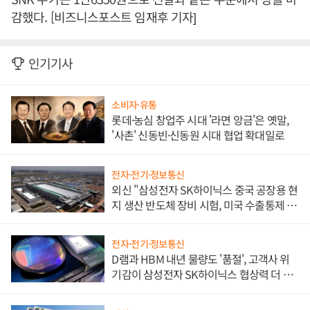
감했다. [비즈니스포스트 임재후 기자]
인기기사
소비자·유통
롯데·농심 창업주 시대 '라면 앙금'은 옛말,
'사촌' 신동빈·신동원 시대 협업 확대일로
전자·전기·정보통신
외신 "삼성전자 SK하이닉스 중국 공장용 현
지 생산 반도체 장비 시험, 미국 수출통제 대
비"
전자·전기·정보통신
D램과 HBM 내년 물량도 '품절', 고객사 위
기감이 삼성전자 SK하이닉스 협상력 더 키
워