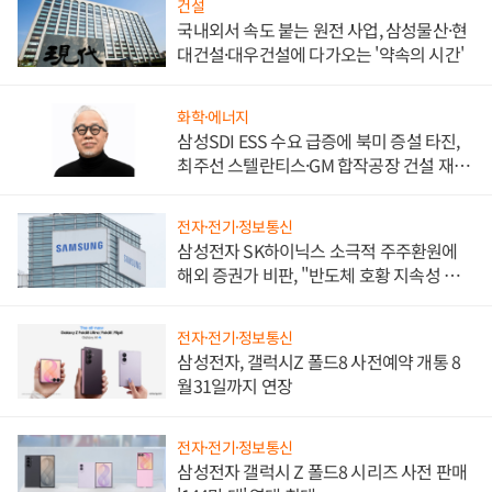
건설
국내외서 속도 붙는 원전 사업, 삼성물산·현
대건설·대우건설에 다가오는 '약속의 시간'
화학·에너지
삼성SDI ESS 수요 급증에 북미 증설 타진,
최주선 스텔란티스·GM 합작공장 건설 재추
진하나
전자·전기·정보통신
삼성전자 SK하이닉스 소극적 주주환원에
해외 증권가 비판, "반도체 호황 지속성 의
문"
전자·전기·정보통신
삼성전자, 갤럭시Z 폴드8 사전예약 개통 8
월31일까지 연장
전자·전기·정보통신
삼성전자 갤럭시 Z 폴드8 시리즈 사전 판매