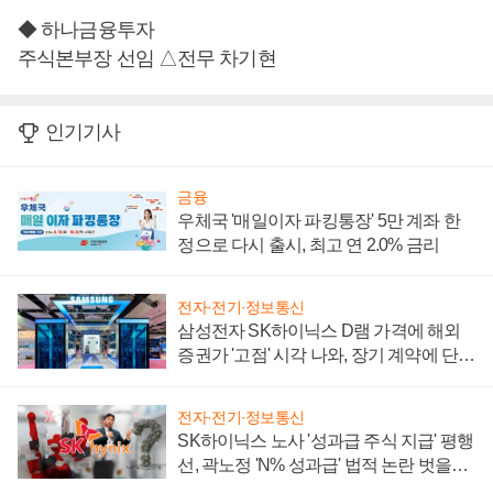
◆ 하나금융투자
주식본부장 선임 △전무 차기현
인기기사
금융
우체국 '매일이자 파킹통장' 5만 계좌 한
정으로 다시 출시, 최고 연 2.0% 금리
전자·전기·정보통신
삼성전자 SK하이닉스 D램 가격에 해외
증권가 '고점' 시각 나와, 장기 계약에 단점
부각
전자·전기·정보통신
SK하이닉스 노사 '성과급 주식 지급' 평행
선, 곽노정 'N% 성과급' 법적 논란 벗을지
주목