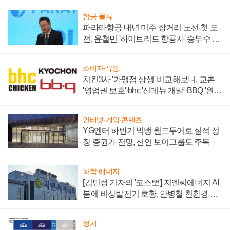
항공·물류
파라타항공 내년 미주 장거리 노선 첫 도
전, 윤철민 '하이브리드 항공사' 승부수 통
할까
소비자·유통
치킨3사 '가맹점 상생' 비교해보니, 교촌
'영업권 보호'·bhc '신메뉴 개발'·BBQ '원가
부담'
인터넷·게임·콘텐츠
YG엔터 하반기 빅뱅 월드투어로 실적 성
장 증권가 전망, 신인 보이그룹도 주목
화학·에너지
[김민정 기자의 '코스뽀'] 지엔씨에너지 AI
붐에 비상발전기 호황, 안병철 친환경 에
너지 발전전문기업 향한다
정치