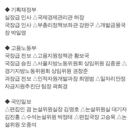
◆ 기획재정부
실장급 인사 △국제경제관리관 허장
국장급 인사 △부총리정책보좌관 강완구 △개발금융국
장 박일영
◆ 고용노동부
국장급 전보 △고용지원정책관 황보국
국장급 승진 △서울지방노동위원회 상임위원 김종윤 △
경기지방노동위원회 상임위원 권창준
과장급 전보 △인적자원개발과장 최영범 △일자리안정
자금지원추진단 팀장 곽희경
◆ 국민일보
△편집인 겸 논설위원실장 김명호 △논설위원실 대기자
김진홍 △수석논설위원 박정태 △편집국장 고승욱 △논
설위원 오종석