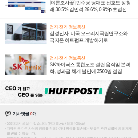
[여론조사꽃] 민주당 당대표 선호도 정청
래 30.5%·김민석 29.6%, 0.9%p 초접전
전자·전기·정보통신
삼성전자, 미국 오크리지국립연구소와
극저온 히트펌프 개발하기로
전자·전기·정보통신
SK하이닉스 통합노조 설립 움직임 본격
화, 성과급 체계 불만에 3500명 결집
기사댓글
0
개
200자까지 쓰실 수 있습니다. (현재 0 byte / 최대 400byte)
저작권 등 다른 사람의 권리를 침해하거나 명예를 훼손하는 댓글은 관련 법률에 의해 제재
를 받을 수 있습니다.