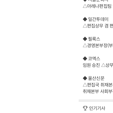
△아레나편집팀 
◆ 일간투데이
△편집상무 겸 
◆ 필룩스
△경영본부장(부
◆ 코엑스
임원 승진 △상
◆ 울산신문
△편집국 취재본
취재본부 사회부
인기기사