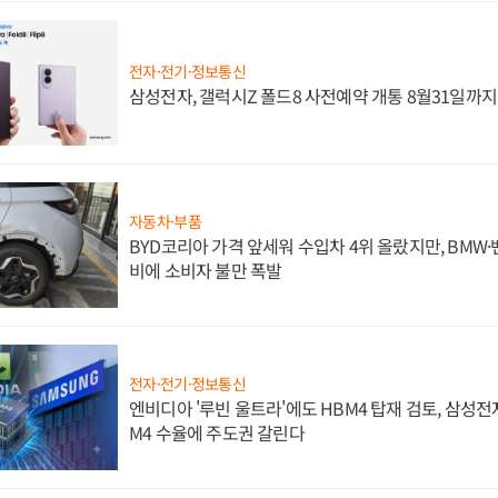
전자·전기·정보통신
삼성전자, 갤럭시Z 폴드8 사전예약 개통 8월31일까
자동차·부품
BYD코리아 가격 앞세워 수입차 4위 올랐지만, BMW
비에 소비자 불만 폭발
전자·전기·정보통신
엔비디아 '루빈 울트라'에도 HBM4 탑재 검토, 삼성전
M4 수율에 주도권 갈린다