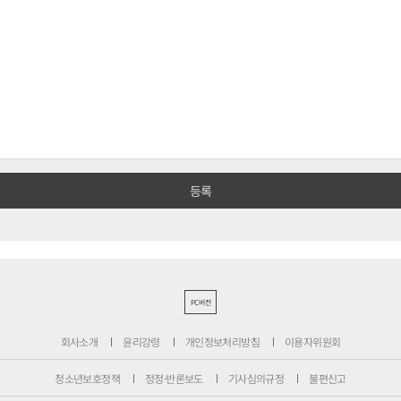
PC버전
회사소개
윤리강령
개인정보처리방침
이용자위원회
청소년보호정책
정정·반론보도
기사심의규정
불편신고