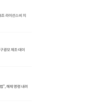
.3조 라이선스비 지
화, 구광모 제조·데이
법", 해제 명령 내려