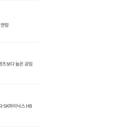
지 연장
·벤츠보다 높은 공임
자·SK하이닉스 HB