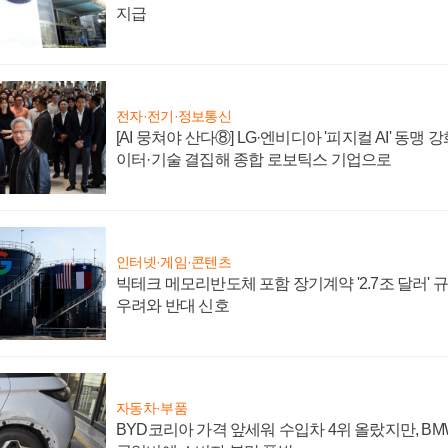
지급
전자·전기·정보통신
[AI 뭉쳐야 산다⑧] LG·엔비디아 '피지컬 AI' 동맹 
이터·기술 결집해 종합 로보틱스 기업으로
인터넷·게임·콘텐츠
빅테크 메모리반도체 포함 장기계약 '2.7조 달러' 규모
우려와 반대 신호
자동차·부품
BYD코리아 가격 앞세워 수입차 4위 올랐지만, B