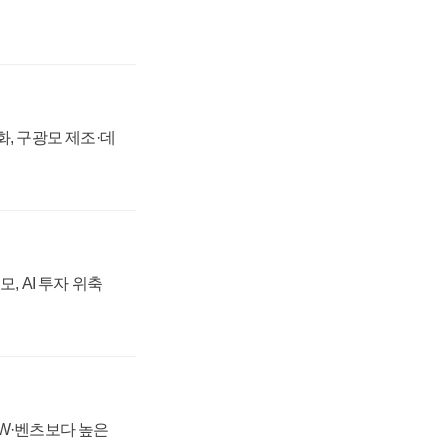
강화, 구광모 제조·데
, AI 투자 위축
MW·벤츠보다 높은