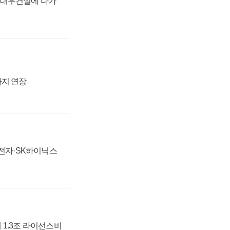
·대우건설에 다가
까지 연장
성전자·SK하이닉스
 1.3조 라이선스비