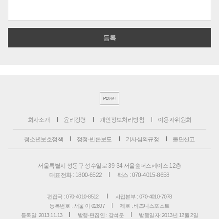
PC버전
회사소개
윤리강령
개인정보처리방침
이용자위원회
청소년보호정책
정정·반론보도
기사심의규정
불편신고
서울특별시 성동구 성수일로 39-34 서울숲더스페이스 12층
대표전화 : 1800-6522
팩스 : 070-4015-8658
편집국 : 070-4010-8512
사업본부 : 070-4010-7078
등록번호 : 서울 아 02897
제호 : 비즈니스포스트
등록일: 2013.11.13
발행·편집인 : 강석운
발행일자: 2013년 12월 2일