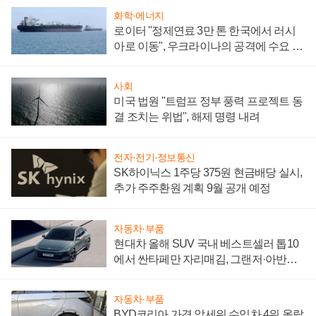
화학·에너지
로이터 "정제연료 3만 톤 한국에서 러시
아로 이동", 우크라이나의 공격에 수요 늘
어
사회
미국 법원 "트럼프 정부 풍력 프로젝트 동
결 조치는 위법", 해제 명령 내려
전자·전기·정보통신
SK하이닉스 1주당 375원 현금배당 실시,
추가 주주환원 계획 9월 공개 예정
자동차·부품
현대차 올해 SUV 국내 베스트셀러 톱10
에서 싼타페만 자리매김, 그랜저·아반떼
'세단 쌍끌이'로 내수 방어
자동차·부품
BYD코리아 가격 앞세워 수입차 4위 올랐