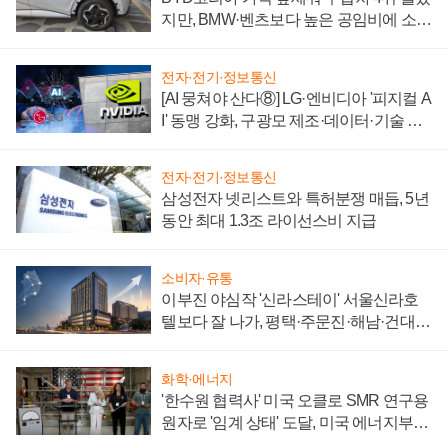
지만, BMW·벤츠보다 높은 공임비에 소비
자 불만 폭발
전자·전기·정보통신
[AI 뭉쳐야 산다⑧] LG·엔비디아 '피지컬 A
I' 동맹 강화, 구광모 제조·데이터·기술 결
집해 종합 로보틱스 기업으로
전자·전기·정보통신
삼성전자 넷리스트와 특허분쟁 매듭, 5년
동안 최대 1.3조 라이선스비 지급
소비자·유통
이부진 야심작 '신라스테이' 서울신라호
텔보다 잘 나가, 평택·주문진·해남·건대로
성장판 더 넓힌다
화학·에너지
'한수원 협력사' 미국 오클로 SMR 연구용
원자로 '임계 상태' 도달, 미국 에너지부
"중요한 이정표"