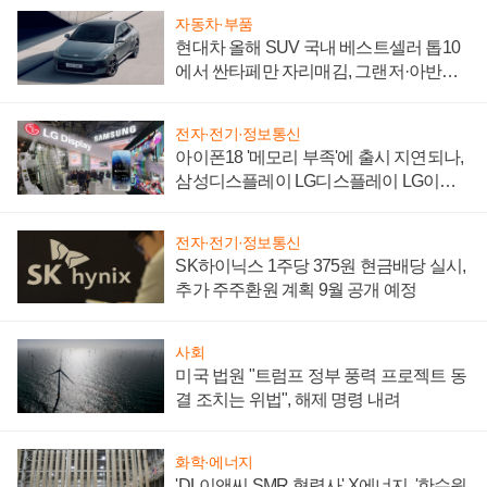
자동차·부품
현대차 올해 SUV 국내 베스트셀러 톱10
에서 싼타페만 자리매김, 그랜저·아반떼
'세단 쌍끌이'로 내수 방어
전자·전기·정보통신
아이폰18 '메모리 부족'에 출시 지연되나,
삼성디스플레이 LG디스플레이 LG이노
텍 '탈애플' 수익 다각화 속도
전자·전기·정보통신
SK하이닉스 1주당 375원 현금배당 실시,
추가 주주환원 계획 9월 공개 예정
사회
미국 법원 "트럼프 정부 풍력 프로젝트 동
결 조치는 위법", 해제 명령 내려
화학·에너지
'DL이앤씨 SMR 협력사' X에너지, '한수원