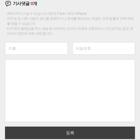
기사댓글
0
개
200자까지 쓰실 수 있습니다. (현재 0 byte / 최대 400byte)
저작권 등 다른 사람의 권리를 침해하거나 명예를 훼손하는 댓글은 관련 법률에 의해 제재
를 받을 수 있습니다.
타인에게 불쾌감을 주는 욕설 등 비하하는 단어가 내용에 포함되거나 인신공격성 글은 관
리자의 판단에 의해 삭제 합니다.