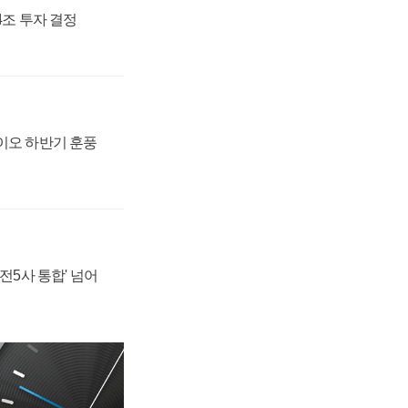
54조 투자 결정
바이오 하반기 훈풍
발전5사 통합' 넘어