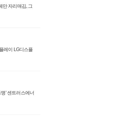
페만 자리매김, 그
스플레이 LG디스플
 동맹' 센트러스에너