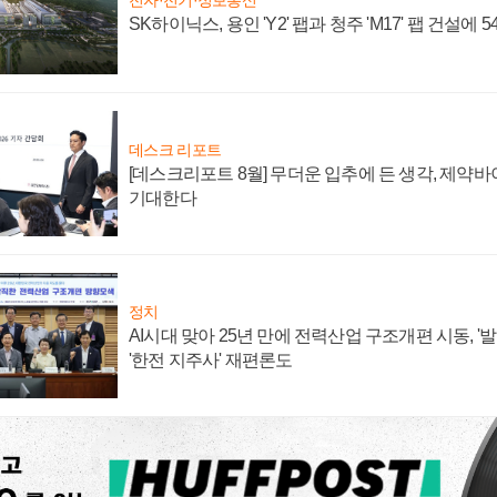
SK하이닉스, 용인 'Y2' 팹과 청주 'M17' 팹 건설에 
데스크 리포트
[데스크리포트 8월] 무더운 입추에 든 생각, 제약
기대한다
정치
AI시대 맞아 25년 만에 전력산업 구조개편 시동, '
'한전 지주사' 재편론도