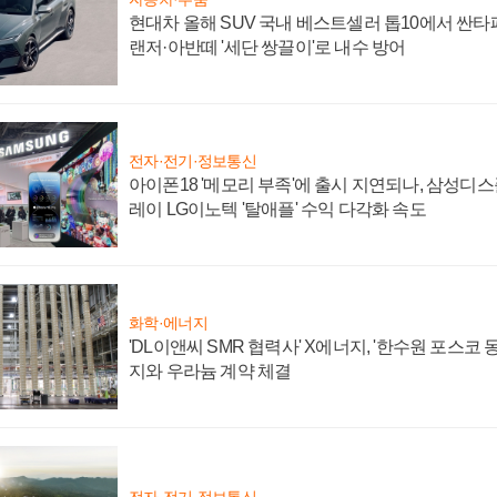
현대차 올해 SUV 국내 베스트셀러 톱10에서 싼타
랜저·아반떼 '세단 쌍끌이'로 내수 방어
전자·전기·정보통신
아이폰18 '메모리 부족'에 출시 지연되나, 삼성디
레이 LG이노텍 '탈애플' 수익 다각화 속도
화학·에너지
'DL이앤씨 SMR 협력사' X에너지, '한수원 포스코
지와 우라늄 계약 체결
전자·전기·정보통신