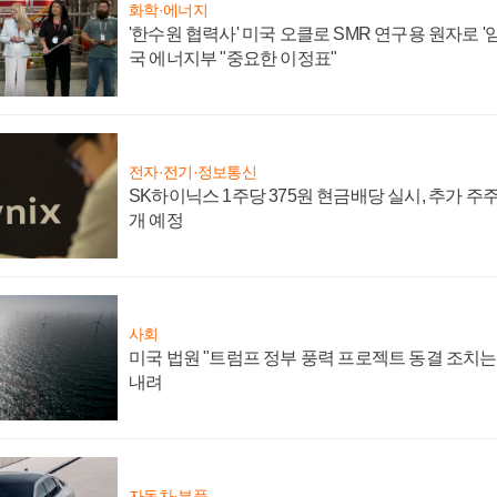
화학·에너지
'한수원 협력사' 미국 오클로 SMR 연구용 원자로 '임
국 에너지부 "중요한 이정표"
전자·전기·정보통신
SK하이닉스 1주당 375원 현금배당 실시, 추가 주
개 예정
사회
미국 법원 "트럼프 정부 풍력 프로젝트 동결 조치는 
내려
자동차·부품