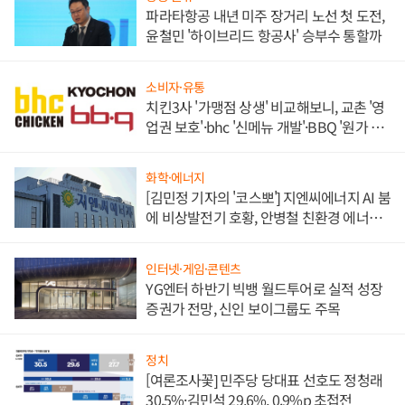
파라타항공 내년 미주 장거리 노선 첫 도전,
윤철민 '하이브리드 항공사' 승부수 통할까
소비자·유통
치킨3사 '가맹점 상생' 비교해보니, 교촌 '영
업권 보호'·bhc '신메뉴 개발'·BBQ '원가 부
담'
화학·에너지
[김민정 기자의 '코스뽀'] 지엔씨에너지 AI 붐
에 비상발전기 호황, 안병철 친환경 에너지
발전전문기업 향한다
인터넷·게임·콘텐츠
YG엔터 하반기 빅뱅 월드투어로 실적 성장
증권가 전망, 신인 보이그룹도 주목
정치
[여론조사꽃] 민주당 당대표 선호도 정청래
30.5%·김민석 29.6%, 0.9%p 초접전