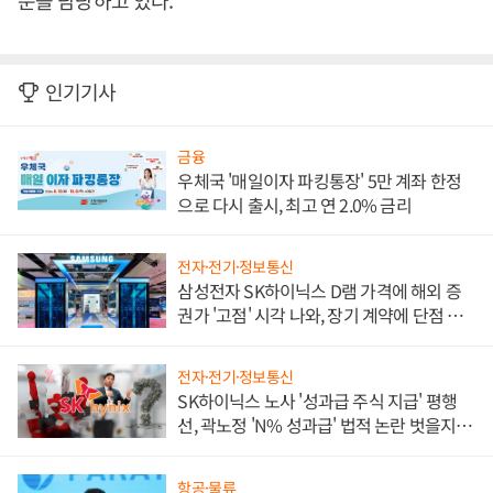
문을 담당하고 있다.
인기기사
금융
우체국 '매일이자 파킹통장' 5만 계좌 한정
으로 다시 출시, 최고 연 2.0% 금리
전자·전기·정보통신
삼성전자 SK하이닉스 D램 가격에 해외 증
권가 '고점' 시각 나와, 장기 계약에 단점 부
각
전자·전기·정보통신
SK하이닉스 노사 '성과급 주식 지급' 평행
선, 곽노정 'N% 성과급' 법적 논란 벗을지 주
목
항공·물류