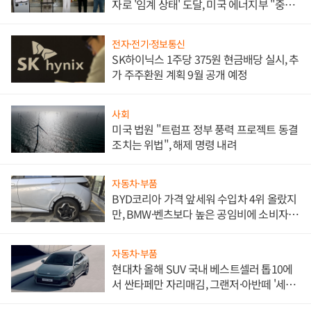
자로 '임계 상태' 도달, 미국 에너지부 "중요
한 이정표"
전자·전기·정보통신
SK하이닉스 1주당 375원 현금배당 실시, 추
가 주주환원 계획 9월 공개 예정
사회
미국 법원 "트럼프 정부 풍력 프로젝트 동결
조치는 위법", 해제 명령 내려
자동차·부품
BYD코리아 가격 앞세워 수입차 4위 올랐지
만, BMW·벤츠보다 높은 공임비에 소비자
불만 폭발
자동차·부품
현대차 올해 SUV 국내 베스트셀러 톱10에
서 싼타페만 자리매김, 그랜저·아반떼 '세단
쌍끌이'로 내수 방어