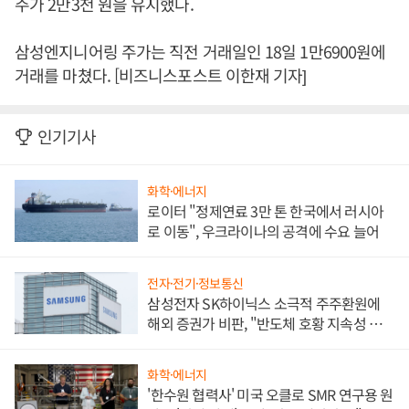
주가 2만3천 원을 유지했다.
삼성엔지니어링 주가는 직전 거래일인 18일 1만6900원에
거래를 마쳤다. [비즈니스포스트 이한재 기자]
인기기사
화학·에너지
로이터 "정제연료 3만 톤 한국에서 러시아
로 이동", 우크라이나의 공격에 수요 늘어
전자·전기·정보통신
삼성전자 SK하이닉스 소극적 주주환원에
해외 증권가 비판, "반도체 호황 지속성 의
문"
화학·에너지
'한수원 협력사' 미국 오클로 SMR 연구용 원