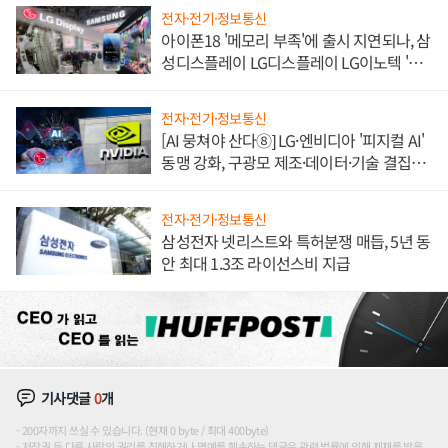
전자·전기·정보통신
아이폰18 '메모리 부족'에 출시 지연되나, 삼
성디스플레이 LG디스플레이 LG이노텍 '탈
애플' 수익 다각화 속도
전자·전기·정보통신
[AI 뭉쳐야 산다⑧] LG·엔비디아 '피지컬 AI'
동맹 강화, 구광모 제조·데이터·기술 결집
해 종합 로보틱스 기업으로
전자·전기·정보통신
삼성전자 넷리스트와 특허분쟁 매듭, 5년 동
안 최대 1.3조 라이선스비 지급
기사댓글
0
개
200자까지 쓰실 수 있습니다. (현재 0 byte / 최대 400byte)
저작권 등 다른 사람의 권리를 침해하거나 명예를 훼손하는 댓글은 관련 법률에 의해 제재를 받을