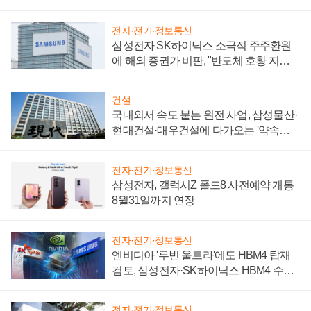
제 대비"
전자·전기·정보통신
삼성전자 SK하이닉스 소극적 주주환원
에 해외 증권가 비판, "반도체 호황 지속
성 의문"
건설
국내외서 속도 붙는 원전 사업, 삼성물산·
현대건설·대우건설에 다가오는 '약속의
시간'
전자·전기·정보통신
삼성전자, 갤럭시Z 폴드8 사전예약 개통
8월31일까지 연장
전자·전기·정보통신
엔비디아 '루빈 울트라'에도 HBM4 탑재
검토, 삼성전자·SK하이닉스 HBM4 수율
에 주도권 갈린다
전자·전기·정보통신