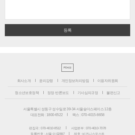
PC버전
회사소개
윤리강령
개인정보처리방침
이용자위원회
청소년보호정책
정정·반론보도
기사심의규정
불편신고
서울특별시 성동구 성수일로 39-34 서울숲더스페이스 12층
대표전화 : 1800-6522
팩스 : 070-4015-8658
편집국 : 070-4010-8512
사업본부 : 070-4010-7078
등록번호 : 서울 아 02897
제호 : 비즈니스포스트