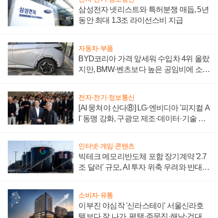
삼성전자 넷리스트와 특허분쟁 매듭, 5년
동안 최대 1.3조 라이선스비 지급
자동차·부품
BYD코리아 가격 앞세워 수입차 4위 올랐
지만, BMW·벤츠보다 높은 공임비에 소비
자 불만 폭발
전자·전기·정보통신
[AI 뭉쳐야 산다⑧] LG·엔비디아 '피지컬 A
I' 동맹 강화, 구광모 제조·데이터·기술 결
집해 종합 로보틱스 기업으로
인터넷·게임·콘텐츠
빅테크 메모리반도체 포함 장기계약 '2.7
조 달러' 규모, AI 투자 위축 우려와 반대
신호
소비자·유통
이부진 야심작 '신라스테이' 서울신라호
텔보다 잘 나가, 평택·주문진·해남·건대로