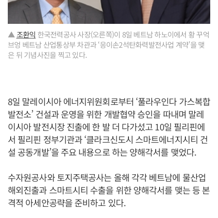
▲
조환익
한국전력공사 사장(오른쪽)이 8일 베트남 하노이에서 황 꾸억
브엉 베트남 산업통상부 차관과 ‘응이손2석탄화력발전사업 계약’을 맺
은 뒤 기념사진을 찍고 있다.
8일 말레이시아 에너지위원회로부터 ‘풀라우인다 가스복합
발전소’ 건설과 운영을 위한 개발협약 승인을 따내며 말레
이시아 발전시장 진출에 한 발 더 다가섰고 10일 필리핀에
서 필리핀 정부기관과 ‘클라크신도시 스마트에너지시티 건
설 공동개발’을 주요 내용으로 하는 양해각서를 맺었다.
수자원공사와 토지주택공사는 올해 각각 베트남에 물산업
해외진출과 스마트시티 수출을 위한 양해각서를 맺는 등 본
격적 아세안공략을 준비하고 있다.