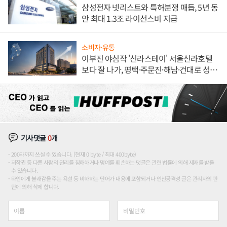
삼성전자 넷리스트와 특허분쟁 매듭, 5년 동
안 최대 1.3조 라이선스비 지급
소비자·유통
이부진 야심작 '신라스테이' 서울신라호텔
보다 잘 나가, 평택·주문진·해남·건대로 성
장판 더 넓힌다
기사댓글
0
개
200자까지 쓰실 수 있습니다. (현재 0 byte / 최대 400byte)
저작권 등 다른 사람의 권리를 침해하거나 명예를 훼손하는 댓글은 관련 법률에 의해 제재를 받을
수 있습니다.
타인에게 불쾌감을 주는 욕설 등 비하하는 단어가 내용에 포함되거나 인신공격성 글은 관리자의 판
단에 의해 삭제 합니다.