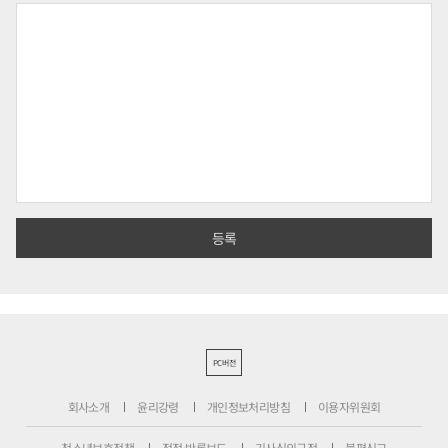
PC버전
회사소개
윤리강령
개인정보처리방침
이용자위원회
청소년보호정책
정정·반론보도
기사심의규정
불편신고