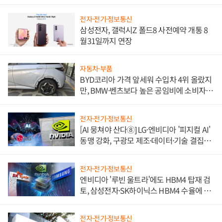
전자·전기·정보통신
삼성전자, 갤럭시Z 폴드8 사전예약 개통 8
월31일까지 연장
자동차·부품
BYD코리아 가격 앞세워 수입차 4위 올랐지
만, BMW·벤츠보다 높은 공임비에 소비자
불만 폭발
전자·전기·정보통신
[AI 뭉쳐야 산다⑧] LG·엔비디아 '피지컬 AI'
동맹 강화, 구광모 제조·데이터·기술 결집
해 종합 로보틱스 기업으로
전자·전기·정보통신
엔비디아 '루빈 울트라'에도 HBM4 탑재 검
토, 삼성전자·SK하이닉스 HBM4 수율에 주
도권 갈린다
전자·전기·정보통신