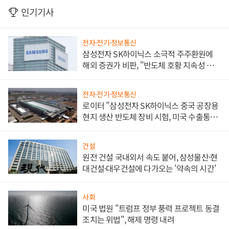
인기기사
전자·전기·정보통신
삼성전자 SK하이닉스 소극적 주주환원에
해외 증권가 비판, "반도체 호황 지속성 의
문"
전자·전기·정보통신
로이터 "삼성전자 SK하이닉스 중국 공장용
현지 생산 반도체 장비 시험, 미국 수출통제
대비"
건설
원전 건설 국내외서 속도 붙어, 삼성물산·현
대건설·대우건설에 다가오는 '약속의 시간'
사회
미국 법원 "트럼프 정부 풍력 프로젝트 동결
조치는 위법", 해제 명령 내려